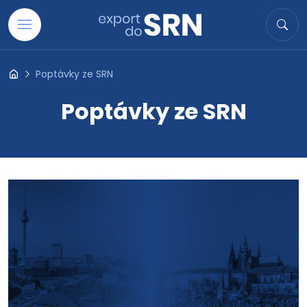
Přejít na obsah
Hledat
Hled
Poptávky ze SRN
Export do SRN
Poptávky ze SRN