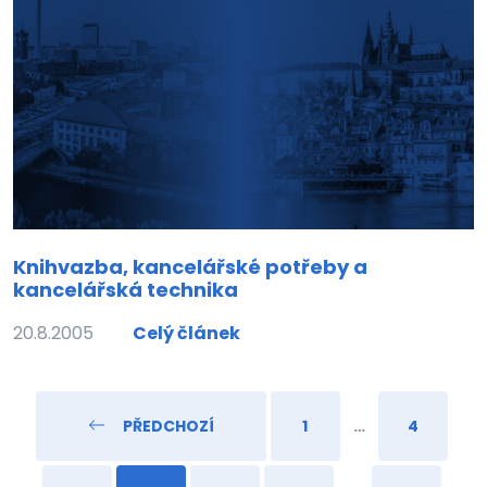
Knihvazba, kancelářské potřeby a
kancelářská technika
20.8.2005
Celý článek
PŘEDCHOZÍ
1
…
4