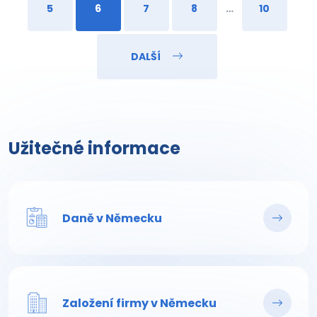
5
6
7
8
…
10
DALŠÍ
Užitečné informace
Daně v Německu
Založení firmy v Německu