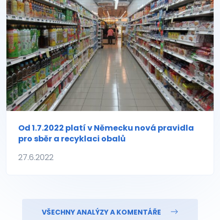
Od 1.7.2022 platí v Německu nová pravidla
pro sběr a recyklaci obalů
27.6.2022
VŠECHNY ANALÝZY A KOMENTÁŘE