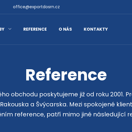
office@exportdosrn.cz
BY
REFERENCE
O NÁS
KONTAKTY
Reference
ho obchodu poskytujeme již od roku 2001. Prac
Rakouska a Švýcarska. Mezi spokojené klienty
něním reference, patří mimo jiné následujíc