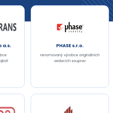
 a.s.
PHASE s.r.o.
obce
renomovaný výrobce originálních
jkolí
sedacích souprav