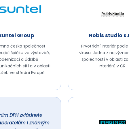
Suntel Group
Nobis studio s.r
mná česká společnost
Prvotřídní interiér podl
ující špičku ve výstavbě,
vkusu. Jedna z nejvýzna
dernizaci a údržbě
společností v oblasti za
nikačních sítí a v oblasti
interiérů v ČR.
lužeb ve střední Evropě
ením DPH zvládnete
 odběratelům i známým