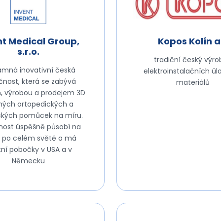
nt Medical Group,
Kopos Kolín a
s.r.o.
tradiční český výr
mná inovativní česká
elektroinstalačních ú
čnost, která se zabývá
materiálů
, výrobou a prodejem 3D
ěných ortopedických a
ckých pomůcek na míru.
nost úspěšně působí na
h po celém světě a má
tní pobočky v USA a v
Německu