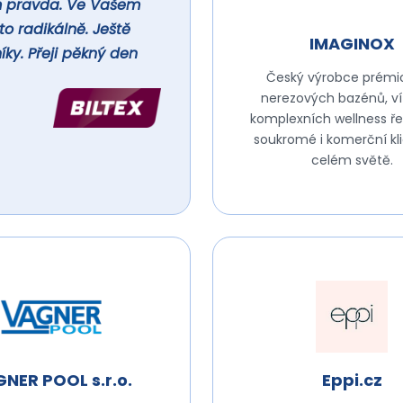
em pravda. Ve Vašem
o radikálně. Ještě
IMAGINOX
ky. Přeji pěkný den
Český výrobce prémi
nerezových bazénů, ví
komplexních wellness ře
soukromé i komerční kl
celém světě.
NER POOL s.r.o.
Eppi.cz