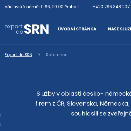
Přejít na obsah
Václavské náměstí 66, 110 00 Praha 1
+420 296 348 207
ÚVODNÍ STRÁNKA
NAŠE SLUŽ
Export do SRN
Export do SRN
Reference
Služby v oblasti česko- německé
firem z ČR, Slovenska, Německa, 
souhlasili se zveřej