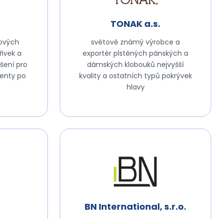
TONAK a.s.
ových
světově známý výrobce a
řivek a
exportér plstěných pánských a
šení pro
dámských klobouků nejvyšší
ienty po
kvality a ostatních typů pokrývek
hlavy
BN International, s.r.o.