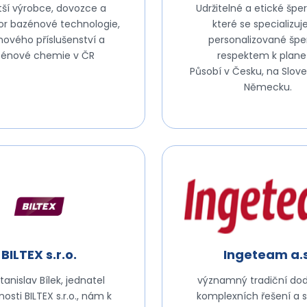
tší výrobce, dovozce a
Udržitelné a etické šper
tor bazénové technologie,
které se specializuj
ového příslušenství a
personalizované špe
zénové chemie v ČR
respektem k plane
Působí v Česku, na Slove
Německu.
BILTEX s.r.o.
Ingeteam a.s
tanislav Bílek, jednatel
významný tradiční do
osti BILTEX s.r.o., nám k
komplexních řešení a s