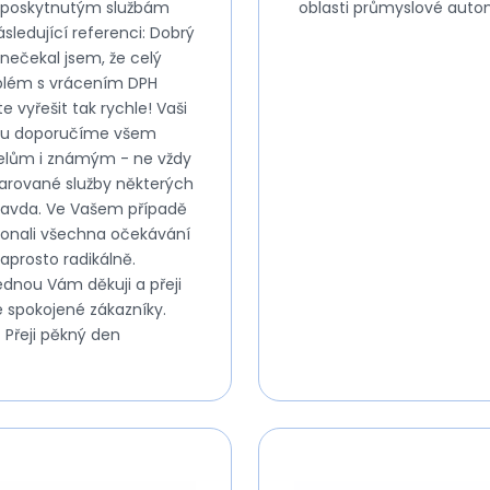
 poskytnutým službám
oblasti průmyslové aut
sledující referenci: Dobrý
 nečekal jsem, že celý
blém s vrácením DPH
e vyřešit tak rychle! Vaši
mu doporučíme všem
elům i známým - ne vždy
larované služby některých
ravda. Ve Vašem případě
konali všechna očekávání
aprosto radikálně.
ednou Vám děkuji a přeji
 spokojené zákazníky.
Přeji pěkný den