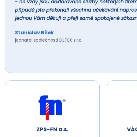
- ne vždy jsou deklarované služby některých fir
případě jste překonali všechna očekávání naprost
jednou Vám děkuji a přeji samé spokojené zákazní
Stanislav Bílek
jednatel společnosti BILTEX s.r.o.
ZPS-FN a.s.
VÁG