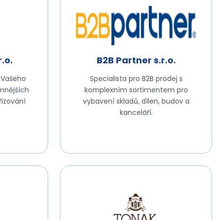
.o.
B2B Partner s.r.o.
e Vašeho
Specialista pro B2B prodej s
mnějších
komplexním sortimentem pro
řizování
vybavení skladů, dílen, budov a
kanceláří.