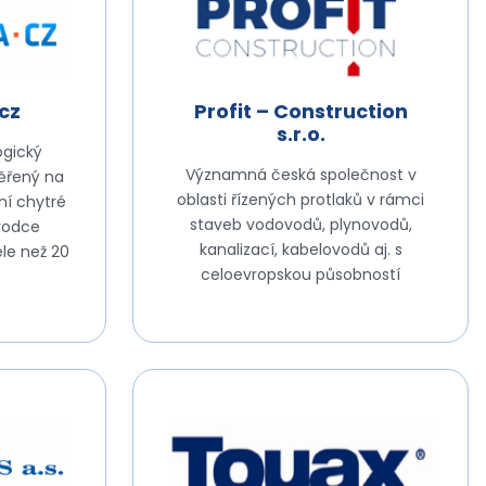
cz
Profit – Construction
s.r.o.
ogický
Významná česká společnost v
ěřený na
oblasti řízených protlaků v rámci
ní chytré
staveb vodovodů, plynovodů,
vodce
kanalizací, kabelovodů aj. s
le než 20
celoevropskou působností