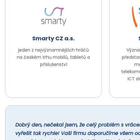
Smarty CZ a.s.
jeden z nejvýznamnějších hráčů
Význa
na českém trhu mobilů, tabletů a
představ
příslušenství
mo
telekomu
ICT s
Dobrý den, nečekal jsem, že celý problém s vrác
vyřešit tak rychle! Vaši firmu doporučíme všem