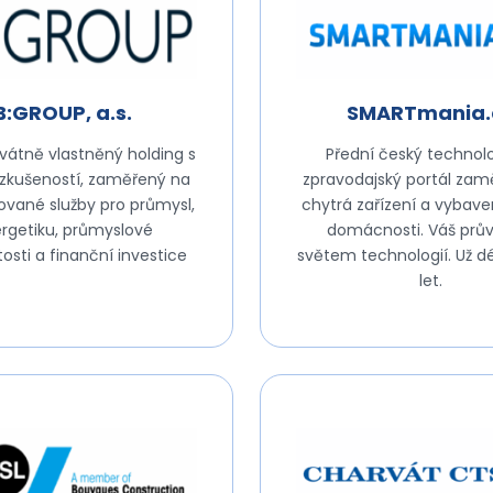
B:GROUP, a.s.
SMARTmania.
ivátně vlastněný holding s
Přední český technol
 zkušeností, zaměřený na
zpravodajský portál zam
zované služby pro průmysl,
chytrá zařízení a vybave
rgetiku, průmyslové
domácnosti. Váš prů
osti a finanční investice
světem technologií. Už dé
let.