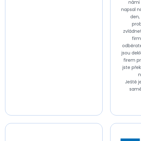
námi
napsal ná
den,
pro
zvládnet
fir
odběrat
jsou dek
firem p
jste pře
n
Ještě j
samé