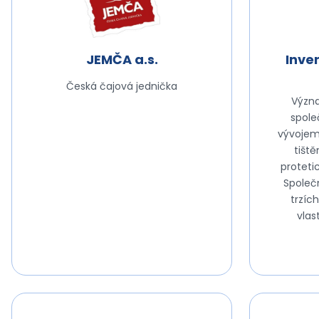
JEMČA a.s.
Inve
Česká čajová jednička
Význa
spole
vývojem
tišt
proteti
Společ
trzíc
vlas