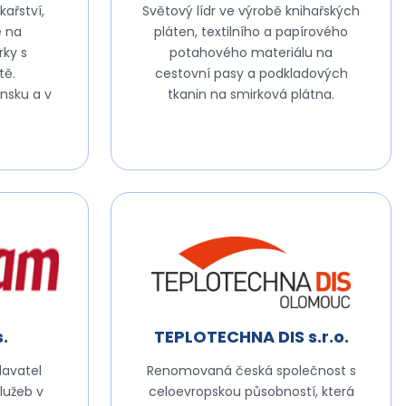
kařství,
Světový lídr ve výrobě knihařských
e na
pláten, textilního a papírového
rky s
potahového materiálu na
tě.
cestovní pasy a podkladových
nsku a v
tkanin na smirková plátna.
.
TEPLOTECHNA DIS s.r.o.
davatel
Renomovaná česká společnost s
lužeb v
celoevropskou působností, která