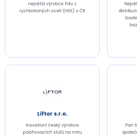
největší výrobce fréz z
Nejvě
rychlořezných ocelí (HSS) v ČR
distribu
bazén
ba
Liftor s.r.o.
Inovativní český výrobce
Pan S
polohovacích stolů na míru
společn