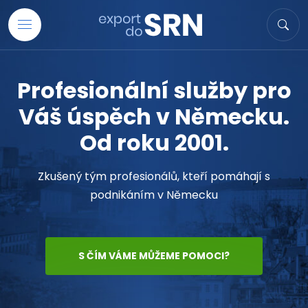
Přejít na obsah
Hledat
Hled
Profesionální služby pro
Váš úspěch v Německu.
Od roku 2001.
Zkušený tým profesionálů, kteří pomáhají s
podnikáním v Německu
S ČÍM VÁME MŮŽEME POMOCI?