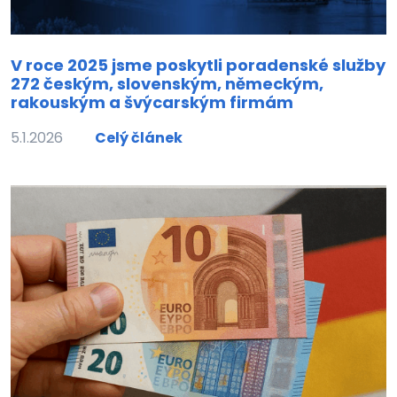
V roce 2025 jsme poskytli poradenské služby
272 českým, slovenským, německým,
rakouským a švýcarským firmám
5.1.2026
Celý článek