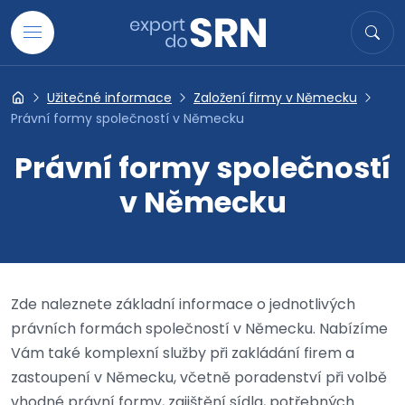
Přejít na obsah
Hledat
Hled
Užitečné informace
Založení firmy v Německu
Export do SRN
Právní formy společností v Německu
Právní formy společností
v Německu
Zde naleznete základní informace o jednotlivých
právních formách společností v Německu. Nabízíme
Vám také komplexní služby při zakládání firem a
zastoupení v Německu, včetně poradenství při volbě
vhodné právní formy, zajištění sídla, potřebných