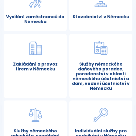
Vysílání zaměstnanců do
Stavebnictví v Německu
Německa
Zakládání a provoz
Služby německého
firem v Německu
daňového poradce,
poradenství v oblasti
německého účetnictví a
daní, vedení účetnictví v
Německu
Služby německého
Individuální služby pro
advokáta, vymáhání
podnikání v Německu