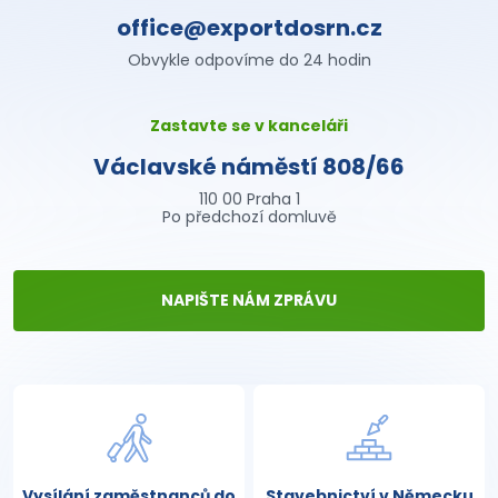
office@exportdosrn.cz
Obvykle odpovíme do 24 hodin
Zastavte se v kanceláři
Václavské náměstí 808/66
110 00 Praha 1
Po předchozí domluvě
NAPIŠTE NÁM ZPRÁVU
Vysílání zaměstnanců do
Stavebnictví v Německu