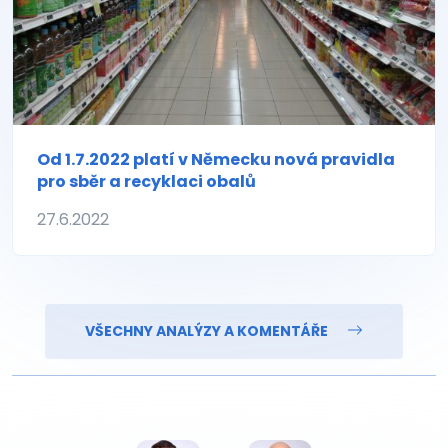
Od 1.7.2022 platí v Německu nová pravidla
pro sběr a recyklaci obalů
27.6.2022
VŠECHNY ANALÝZY A KOMENTÁŘE