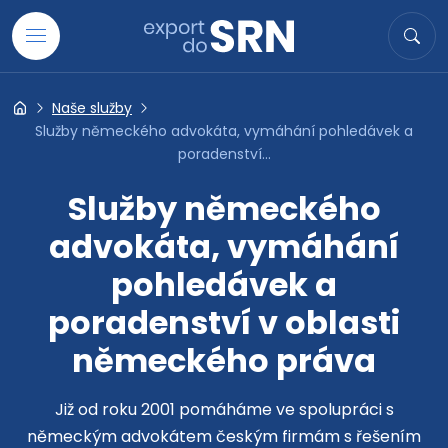
Přejít na obsah
Hledat
Hled
Naše služby
Export do SRN
Služby německého advokáta, vymáhání pohledávek a
poradenství...
Služby německého
advokáta, vymáhání
pohledávek a
poradenství v oblasti
německého práva
Již od roku 2001 pomáháme ve spolupráci s
německým advokátem českým firmám s řešením