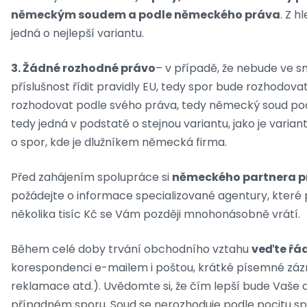
německým soudem a podle německého práva
. Z h
jedná o nejlepší variantu.
3. Žádné rozhodné právo
– v případě, že nebude ve 
příslušnost řídit pravidly EU, tedy spor bude rozhodova
rozhodovat podle svého práva, tedy německý soud po
tedy jedná v podstatě o stejnou variantu, jako je var
o spor, kde je dlužníkem německá firma.
Před zahájením spolupráce si
německého partnera p
požádejte o informace specializované agentury, které p
několika tisíc Kč se Vám později mnohonásobně vrátí.
Během celé doby trvání obchodního vztahu
veďte řá
korespondenci e-mailem i poštou, krátké písemné záz
reklamace atd.). Uvědomte si, že čím lepší bude Vaše 
případném sporu. Soud se nerozhoduje podle pocitu spr