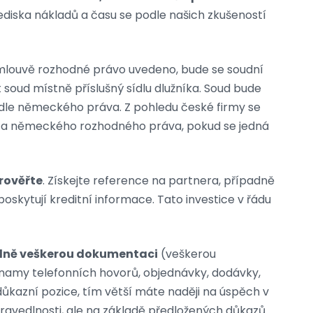
lediska nákladů a času se podle našich zkušeností
smlouvě rozhodné právo uvedeno, bude se soudní
t soud místně příslušný sídlu dlužníka. Soud bude
dle německého práva. Z pohledu české firmy se
ianta německého rozhodného práva, pokud se jedná
rověřte
. Získejte reference na partnera, případně
oskytují kreditní informace. Tato investice v řádu
dně veškerou dokumentaci
(veškerou
namy telefonních hovorů, objednávky, dodávky,
důkazní pozice, tím větší máte naději na úspěch v
avedlnosti, ale na základě předložených důkazů.