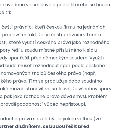
ude uvedeno ve smlouvě a podle kterého se budou
 tři:
 čeští právníci, kteří českou firmu na jednáních
 především fakt, že se čeští právníci v tomto
losti, které využití českého práva jako rozhodného
spory řeší u soudu místně příslušného k sídlu
edy spor řešit před německým soudem. Využití
d bude muset rozhodnout spor podle českého
 renomovaných znalců českého práva (např.
českého práva. Tím se prodlužuje doba soudního
 také možné stanovit ve smlouvě, že všechny spory
vo pak jako rozhodné právo dává smysl. Problém
ší pravděpodobností vůbec nepřistoupí.
odného práva se zdá být logickou volbou (ve
rtner dlužníkem, se budou řešit před