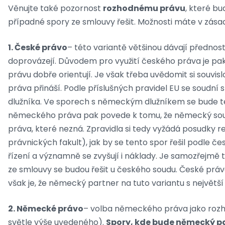
Věnujte také pozornost
rozhodnému právu
, které b
případné spory ze smlouvy řešit. Možnosti máte v zásadě
1. České právo
– této variantě většinou dávají přednost
doprovázejí. Důvodem pro využití českého práva je pak
právu dobře orientují. Je však třeba uvědomit si souvis
práva přináší. Podle příslušných pravidel EU se soudní 
dlužníka. Ve sporech s německým dlužníkem se bude t
německého práva pak povede k tomu, že německý sou
práva, které nezná. Zpravidla si tedy vyžádá posudky
právnických fakult), jak by se tento spor řešil podle 
řízení a významně se zvyšují i náklady. Je samozřejmě
ze smlouvy se budou řešit u českého soudu. České prá
však je, že německý partner na tuto variantu s největ
2. Německé právo
– volba německého práva jako rozh
světle výše uvedeného).
Spory, kde bude německý pa