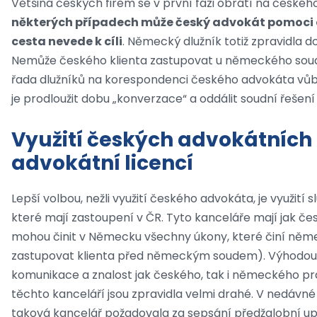
Většina českých firem se v první fázi obrátí na českéh
některých případech může český advokát pomoci a 
cesta nevede k cíli
. Německý dlužník totiž zpravidla 
Nemůže českého klienta zastupovat u německého soud
řada dlužníků na korespondenci českého advokáta vůb
je prodloužit dobu „konverzace“ a oddálit soudní řešení
Využití českých advokátních
advokátní licencí
Lepší volbou, nežli využití českého advokáta, je využit
které mají zastoupení v ČR. Tyto kanceláře mají jak če
mohou činit v Německu všechny úkony, které činí něm
zastupovat klienta před německým soudem). Výhodou ta
komunikace a znalost jak českého, tak i německého pr
těchto kanceláří jsou zpravidla velmi drahé. V nedávné
taková kancelář požadovala za sepsání předžalobní u