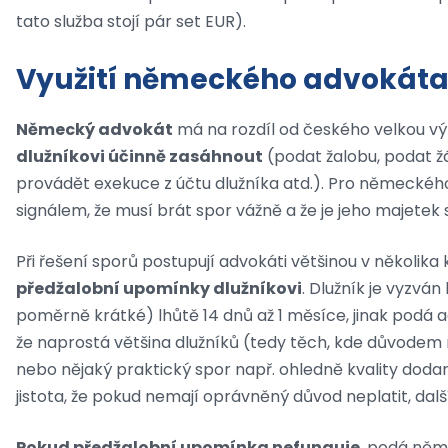
tato služba stojí pár set EUR).
Využití německého advokát
Německý advokát
má na rozdíl od českého velkou vý
dlužníkovi účinně zasáhnout
(podat žalobu, podat žá
provádět exekuce z účtu dlužníka atd.). Pro německé
signálem, že musí brát spor vážně a že je jeho majetek
Při řešení sporů postupují advokáti většinou v několik
předžalobní upomínky dlužníkovi
. Dlužník je vyzvá
poměrně krátké) lhůtě 14 dnů až 1 měsíce, jinak podá ad
že naprostá většina dlužníků (tedy těch, kde důvodem n
nebo nějaký praktický spor např. ohledně kvality doda
jistota, že pokud nemají oprávněný důvod neplatit, další 
Pokud předžalobní upomínka nefunguje
, podá něm