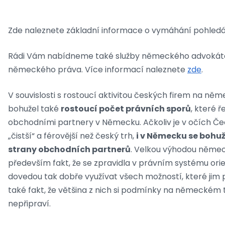
Zde naleznete základní informace o vymáhání pohledá
Rádi Vám nabídneme také služby německého advokáta,
německého práva. Více informací naleznete
zde
.
V souvislosti s rostoucí aktivitou českých firem na 
bohužel také
rostoucí počet právních sporů
, které ř
obchodními partnery v Německu. Ačkoliv je v očích 
„čistší“ a férovější než český trh,
i v Německu se bohu
strany obchodních partnerů
. Velkou výhodou něme
především fakt, že se zpravidla v právním systému orien
dovedou tak dobře využívat všech možností, které jim
také fakt, že většina z nich si podmínky na německém 
nepřipraví.