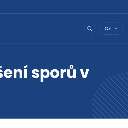
CZ
Hledat
ení sporů v