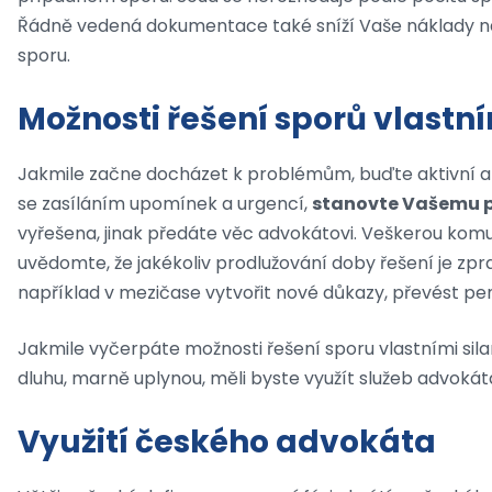
Řádně vedená dokumentace také sníží Vaše náklady na
sporu.
Možnosti řešení sporů vlastní
Jakmile začne docházet k problémům, buďte aktivní a n
se zasíláním upomínek a urgencí,
stanovte Vašemu p
vyřešena, jinak předáte věc advokátovi. Veškerou komu
uvědomte, že jakékoliv prodlužování doby řešení je zp
například v mezičase vytvořit nové důkazy, převést pen
Jakmile vyčerpáte možnosti řešení sporu vlastními sila
dluhu, marně uplynou, měli byste využít služeb advokát
Využití českého advokáta