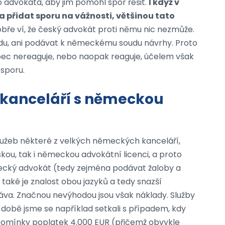
o advokáta, aby jim pomohl spor řešit.
I když v
přidat sporu na vážnosti, většinou tato
dobře ví, že český advokát proti němu nic nezmůže.
u, ani podávat k německému soudu návrhy. Proto
ec nereaguje, nebo naopak reaguje, účelem však
 sporu.
 kanceláří s německou
í služeb některé z velkých německých kanceláří,
skou, tak i německou advokátní licenci, a proto
ecký advokát (tedy zejména podávat žaloby a
ké je znalost obou jazyků a tedy snazší
áva. Značnou nevýhodou jsou však náklady. Služby
 době jsme se například setkali s případem, kdy
pomínky poplatek 4.000 EUR (přičemž obvykle