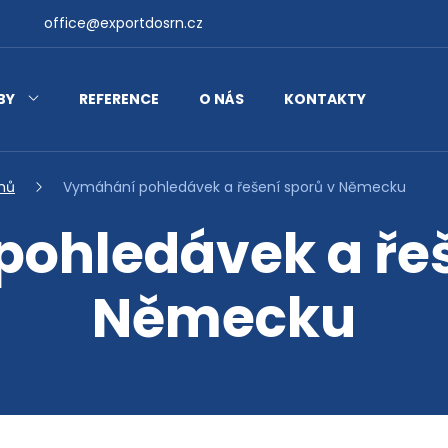
office@exportdosrn.cz
BY
REFERENCE
O NÁS
KONTAKTY
mů
Vymáhání pohledávek a řešení sporů v Německu
ohledávek a řeš
Německu