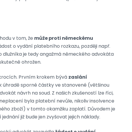
a
hodu v tom, že
může proti německému
dost o vydání platebního rozkazu, později např.
ho dlužníka je tedy angažmá německého advokáta
 skutečně ohrožen.
a krocích. Prvním krokem bývá
zaslání
n k úhradě sporné částky ve stanovené (většinou
vokát návrh na soud. Z našich zkušeností lze říci,
eplacení byla platební nevůle, nikoliv insolvence
ného zboží) v tomto okamžiku zaplatí. Důvodem je
jednání již bude jen zvyšovat jejich náklady.
ecký advokát zpravidla
žádost o vydání