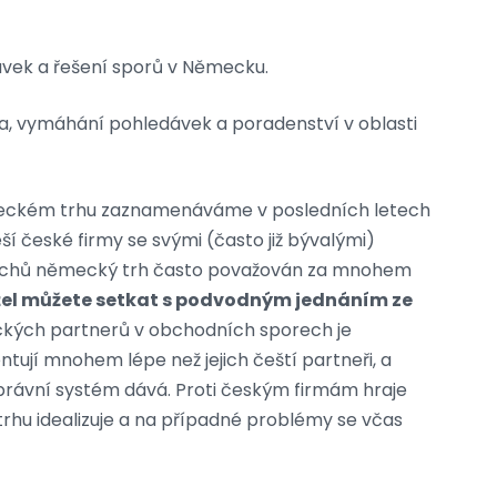
vek a řešení sporů v Německu.
 vymáhání pohledávek a poradenství v oblasti
německém trhu zaznamenáváme v posledních letech
eší české firmy se svými (často již bývalými)
Čechů německý trh často považován za mnohem
žel můžete setkat s podvodným jednáním ze
ckých partnerů v obchodních sporech je
tují mnohem lépe než jejich čeští partneři, a
 právní systém dává. Proti českým firmám hraje
trhu idealizuje a na případné problémy se včas