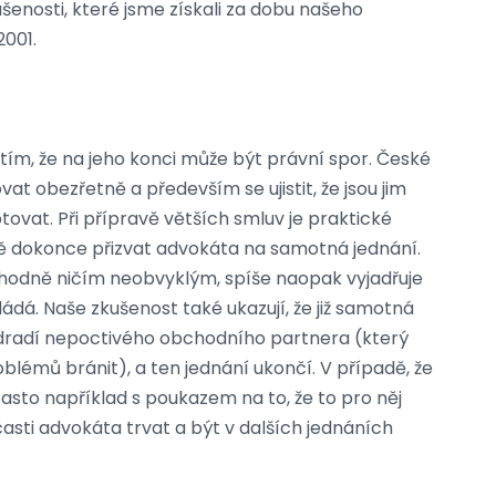
šenosti, které jsme získali za dobu našeho
001.
 tím, že na jeho konci může být právní spor. České
at obezřetně a především se ujistit, že jsou jim
ovat. Při přípravě větších smluv je praktické
ně dokonce přizvat advokáta na samotná jednání.
hodně ničím neobvyklým, spíše naopak vyjadřuje
ádá. Naše zkušenost také ukazují, že již samotná
dradí nepoctivého obchodního partnera (který
lémů bránit), a ten jednání ukončí. V případě, že
sto například s poukazem na to, že to pro něj
sti advokáta trvat a být v dalších jednáních