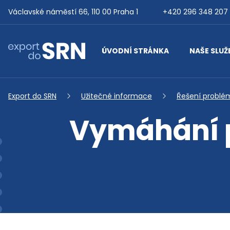
Přejít na obsah
Václavské náměstí 66, 110 00 Praha 1
+420 296 348 207
ÚVODNÍ STRÁNKA
NAŠE SLUŽ
Export do SRN
Export do SRN
Užitečné informace
Řešení problé
Vymáhání p