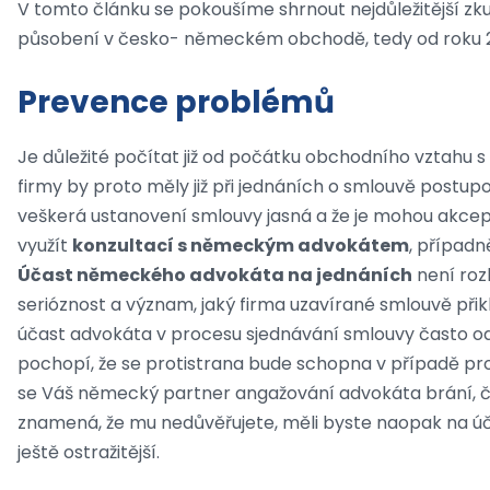
V tomto článku se pokoušíme shrnout nejdůležitější zku
působení v česko- německém obchodě, tedy od roku 2
Prevence problémů
Je důležité počítat již od počátku obchodního vztahu s
firmy by proto měly již při jednáních o smlouvě postupov
veškerá ustanovení smlouvy jasná a že je mohou akcept
využít
konzultací s německým advokátem
, případ
Účast německého advokáta na jednáních
není roz
serióznost a význam, jaký firma uzavírané smlouvě přikl
účast advokáta v procesu sjednávání smlouvy často o
pochopí, že se protistrana bude schopna v případě prob
se Váš německý partner angažování advokáta brání, ča
znamená, že mu nedůvěřujete, měli byste naopak na úča
ještě ostražitější.