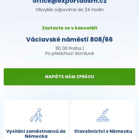
office@exportdosrn.cz
Obvykle odpovíme do 24 hodin
Zastavte se v kanceláři
Václavské náměstí 808/66
110 00 Praha 1
Po předchozí domluvě
NAPIŠTE NÁM ZPRÁVU
Vysílání zaměstnanců do
Stavebnictví v Německu
Německa