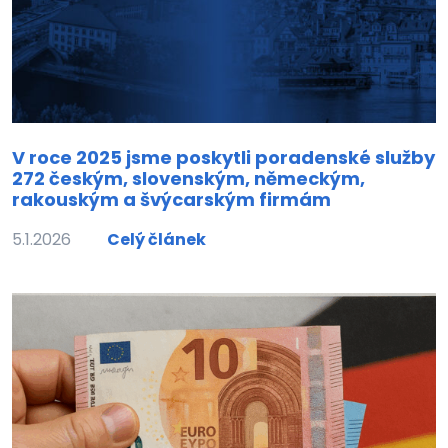
V roce 2025 jsme poskytli poradenské služby
272 českým, slovenským, německým,
rakouským a švýcarským firmám
5.1.2026
Celý článek