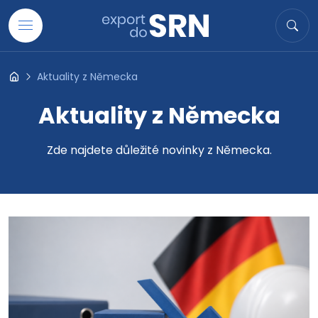
Přejít na obsah
Hledat
Hled
Aktuality z Německa
Export do SRN
Aktuality z Německa
Zde najdete důležité novinky z Německa.