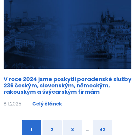
V roce 2024 jsme poskytli poradenské služby
236 českým, slovenským, německým,
rakouským a švýcarským firmám
8.1.2025
Celý článek
1
2
3
…
42