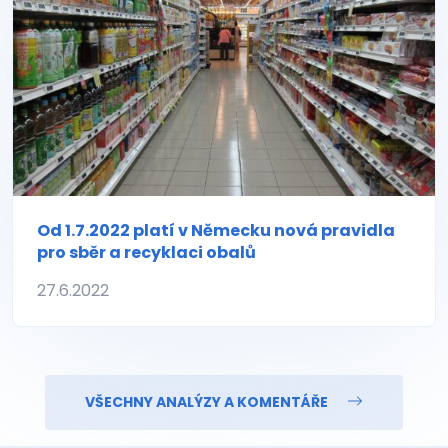
Od 1.7.2022 platí v Německu nová pravidla
pro sběr a recyklaci obalů
27.6.2022
VŠECHNY ANALÝZY A KOMENTÁŘE