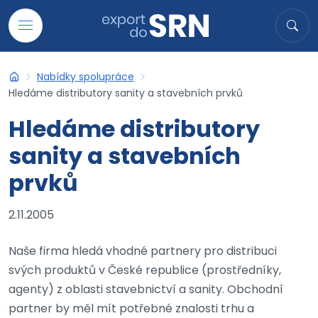
Přejít na obsah
Hledat
Hled
Nabídky spolupráce
Export do SRN
Hledáme distributory sanity a stavebních prvků
Hledáme distributory
sanity a stavebních
prvků
2.11.2005
Naše firma hledá vhodné partnery pro distribuci
svých produktů v České republice (prostředníky,
agenty) z oblasti stavebnictví a sanity. Obchodní
partner by měl mít potřebné znalosti trhu a