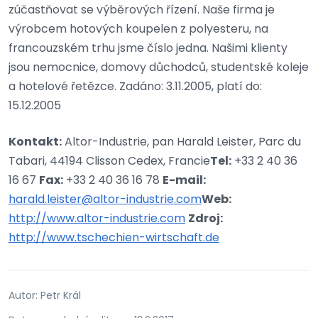
zúčastňovat se výběrových řízení. Naše firma je
výrobcem hotových koupelen z polyesteru, na
francouzském trhu jsme číslo jedna. Našimi klienty
jsou nemocnice, domovy důchodců, studentské koleje
a hotelové řetězce. Zadáno: 3.11.2005, platí do:
15.12.2005
Kontakt:
Altor-Industrie, pan Harald Leister, Parc du
Tabari, 44194 Clisson Cedex, Francie
Tel:
+33 2 40 36
16 67
Fax:
+33 2 40 36 16 78
E-mail:
harald.leister@altor-industrie.com
Web:
http://www.altor-industrie.com
Zdroj:
http://www.tschechien-wirtschaft.de
Autor: Petr Král