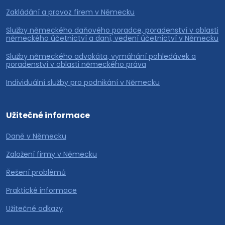
Zakládání a provoz firem v Německu
Služby německého daňového poradce, poradenství v oblasti
německého účetnictví a daní, vedení účetnictví v Německu
Služby německého advokáta, vymáhání pohledávek a
poradenství v oblasti německého práva
Individuální služby pro podnikání v Německu
Užitečné informace
Daně v Německu
Založení firmy v Německu
Řešení problémů
Praktické informace
Užitečné odkazy