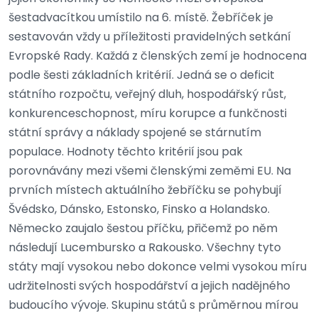
šestadvacítkou umístilo na 6. místě. Žebříček je
sestavován vždy u příležitosti pravidelných setkání
Evropské Rady. Každá z členských zemí je hodnocena
podle šesti základních kritérií. Jedná se o deficit
státního rozpočtu, veřejný dluh, hospodářský růst,
konkurenceschopnost, míru korupce a funkčnosti
státní správy a náklady spojené se stárnutím
populace. Hodnoty těchto kritérií jsou pak
porovnávány mezi všemi členskými zeměmi EU. Na
prvních místech aktuálního žebříčku se pohybují
Švédsko, Dánsko, Estonsko, Finsko a Holandsko.
Německo zaujalo šestou příčku, přičemž po něm
následují Lucembursko a Rakousko. Všechny tyto
státy mají vysokou nebo dokonce velmi vysokou míru
udržitelnosti svých hospodářství a jejich nadějného
budoucího vývoje. Skupinu států s průměrnou mírou