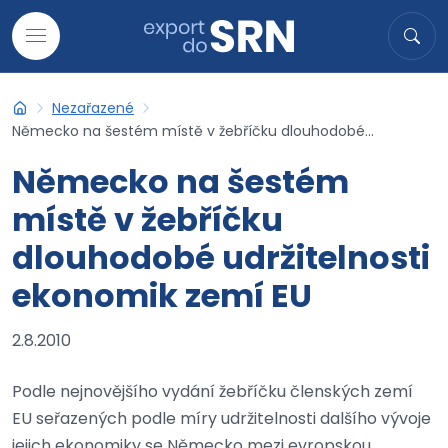
Přejít na obsah
Hledat
Hled
Nezařazené
Export do SRN
Německo na šestém místě v žebříčku dlouhodobé...
Německo na šestém
místě v žebříčku
dlouhodobé udržitelnosti
ekonomik zemí EU
2.8.2010
Podle nejnovějšího vydání žebříčku členských zemí
EU seřazených podle míry udržitelnosti dalšího vývoje
jejich ekonomiky se Německo mezi evropskou