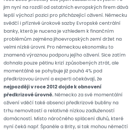
jim nyní na rozdíl od ostatních evropských firem dává
lepší výchozí pozici pro přicházející oživení. Německu
svědčí i příznivé úrokové sazby Evropské centrální
banky, která je nucena je vzhledem k finančním
problémům zejména jihoevropských zemí držet na
velmi nízké úrovni. Pro německou ekonomiku to
znamená výraznou podporu jejího oživení. Sice zatím
dohnala pouze pětinu krizí způsobených ztrát, ale
momentálně se pohybuje již pouhá 4% pod
předkrizovou úrovní a experti očekávají, že
nejpozději v roce 2012 dojde k obnovení
předkrizové úrovně.
Německo za své momentální
oživení vděčí také absenci předkrizové bubliny na
trhu nemovitostí a relativně nízkou zadlužeností
domácností. Místo náročného splácení dluhů, které
nyní čeká např. Španěle a Brity, si tak mohou němečtí