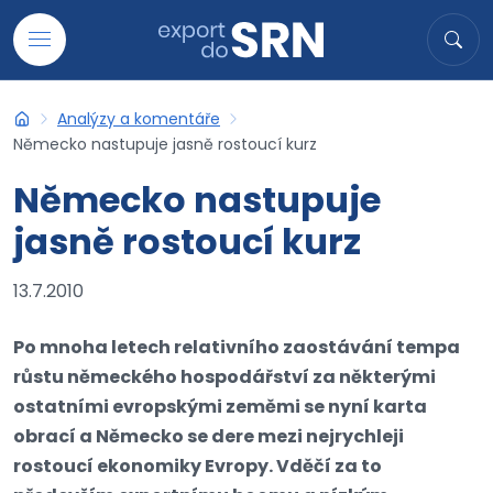
Přejít na obsah
Hledat
Hled
Analýzy a komentáře
Export do SRN
Německo nastupuje jasně rostoucí kurz
Německo nastupuje
jasně rostoucí kurz
13.7.2010
Po mnoha letech relativního zaostávání tempa
růstu německého hospodářství za některými
ostatními evropskými zeměmi se nyní karta
obrací a Německo se dere mezi nejrychleji
rostoucí ekonomiky Evropy. Vděčí za to