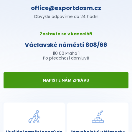
office@exportdosrn.cz
Obvykle odpovíme do 24 hodin
Zastavte se v kanceláři
Václavské náměstí 808/66
110 00 Praha 1
Po předchozí domluvě
NAPIŠTE NÁM ZPRÁVU
Vysílání zaměstnanců do
Stavebnictví v Německu