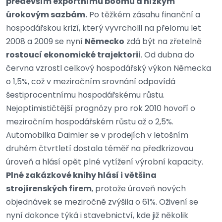
především exportnímu boomu a nízkým
úrokovým sazbám.
Po těžkém zásahu finanční a
hospodářskou krizí, který vyvrcholil na přelomu let
2008 a 2009 se nyní
Německo
zdá být na zřetelně
rostoucí ekonomické trajektorii
. Od dubna do
června vzrostl celkový hospodářský výkon Německa
o 1,5%, což v meziročním srovnání odpovídá
šestiprocentnímu hospodářskému růstu.
Nejoptimističtější prognózy pro rok 2010 hovoří o
meziročním hospodářském růstu až o 2,5%.
Automobilka Daimler se v prodejích v letošním
druhém čtvrtletí dostala téměř na předkrizovou
úroveň a hlásí opět plné vytížení výrobní kapacity.
Plné zakázkové knihy hlásí i většina
strojírenských firem
, protože úroveň nových
objednávek se meziročně zvýšila o 61%. Oživení se
nyní dokonce týká i stavebnictví, kde již několik