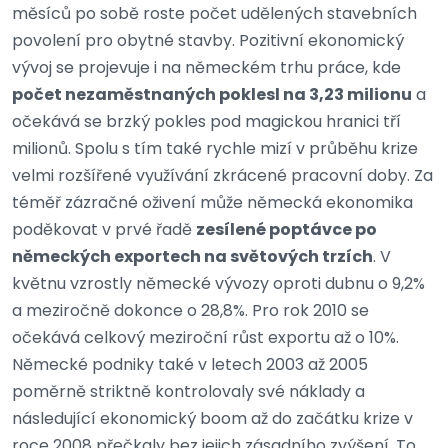
měsíců po sobě roste počet udělených stavebních
povolení pro obytné stavby. Pozitivní ekonomický
vývoj se projevuje i na německém trhu práce, kde
počet nezaměstnaných poklesl na 3,23 milionu
a
očekává se brzký pokles pod magickou hranici tří
milionů. Spolu s tím také rychle mizí v průběhu krize
velmi rozšířené využívání zkrácené pracovní doby. Za
téměř zázračné oživení může německá ekonomika
poděkovat v prvé řadě
zesílené poptávce po
německých exportech na světových trzích
. V
květnu vzrostly německé vývozy oproti dubnu o 9,2%
a meziročně dokonce o 28,8%. Pro rok 2010 se
očekává celkový meziroční růst exportu až o 10%.
Německé podniky také v letech 2003 až 2005
poměrně striktně kontrolovaly své náklady a
následující ekonomický boom až do začátku krize v
roce 2008 přečkaly bez jejich zásadního zvýšení. To