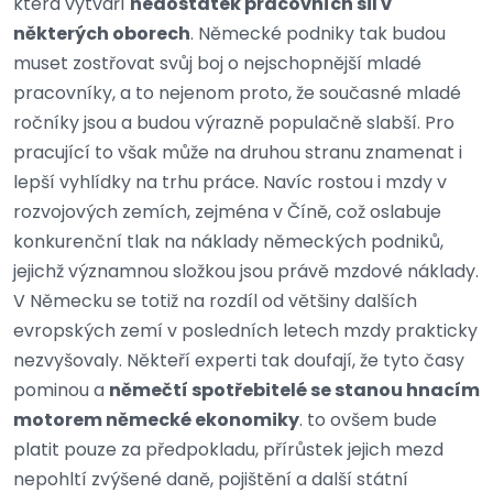
která vytváří
nedostatek pracovních sil v
některých oborech
. Německé podniky tak budou
muset zostřovat svůj boj o nejschopnější mladé
pracovníky, a to nejenom proto, že současné mladé
ročníky jsou a budou výrazně populačně slabší. Pro
pracující to však může na druhou stranu znamenat i
lepší vyhlídky na trhu práce. Navíc rostou i mzdy v
rozvojových zemích, zejména v Číně, což oslabuje
konkurenční tlak na náklady německých podniků,
jejichž významnou složkou jsou právě mzdové náklady.
V Německu se totiž na rozdíl od většiny dalších
evropských zemí v posledních letech mzdy prakticky
nezvyšovaly. Někteří experti tak doufají, že tyto časy
pominou a
němečtí spotřebitelé se stanou hnacím
motorem německé ekonomiky
. to ovšem bude
platit pouze za předpokladu, přírůstek jejich mezd
nepohltí zvýšené daně, pojištění a další státní