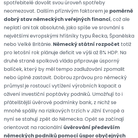
spotřebitelé dovolit svou úroveň spotřeby
neomezovat. Dalším příznivým faktorem je
poměrně
dobrý stav německých veřejných financí
, což ale
neplatí ani tak absolutně, jako spíše ve srovnání s
největšími evropskými hříšníky typu Řecka, Španělska
nebo Velké Británie.
Německý státní rozpočet
totiž
pro letošní rok plánuje deficit ve výši až 8% HDP. Na
druhé straně spolková vláda připravuje úsporný
balíček, který by měl tempo zadlužování zpomalit
nebo úplně zastavit. Dobrou zprávou pro německý
průmysl je rostoucí vytížení výrobních kapacit a
oživení investiční poptávky podniků. Umožňují to i
přátelštější úvěrové podmínky bank, z nichž se
mnohé spálily na rizikových trzích v Jižní Evropě a
nyní se stahují zpět do Německa. Opět se začínají
orientovat na racionální
úvěrování především
německých podniků pomocí úspor obyčejných