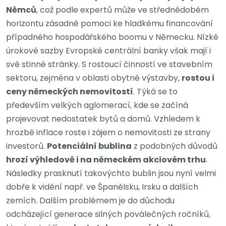
Němců
, což podle expertů může ve střednědobém
horizontu zásadně pomoci ke hladkému financování
případného hospodářského boomu v Německu. Nízké
úrokové sazby Evropské centrální banky však mají i
své stinné stránky. S rostoucí činností ve stavebním
sektoru, zejména v oblasti obytné výstavby,
rostou i
ceny německých nemovitostí
. Týká se to
především velkých aglomerací, kde se začíná
projevovat nedostatek bytů a domů. Vzhledem k
hrozbě inflace roste i zájem o nemovitosti ze strany
investorů.
Potenciální bublina
z podobných důvodů
hrozí výhledově i na německém akciovém trhu
.
Následky prasknutí takovýchto bublin jsou nyní velmi
dobře k vidění např. ve Španělsku, Irsku a dalších
zemích. Dalším problémem je do důchodu
odcházející generace silných poválečných ročníků,