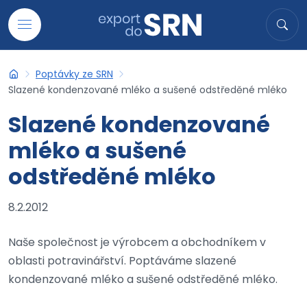
Přejít na obsah
Hledat
Hled
Poptávky ze SRN
Export do SRN
Slazené kondenzované mléko a sušené odstředěné mléko
Slazené kondenzované
mléko a sušené
odstředěné mléko
8.2.2012
Naše společnost je výrobcem a obchodníkem v
oblasti potravinářství. Poptáváme slazené
kondenzované mléko a sušené odstředěné mléko.