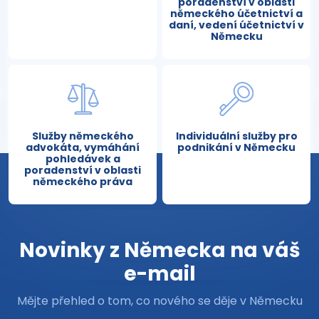
poradenství v oblasti
německého účetnictví a
daní, vedení účetnictví v
Německu
Služby německého
Individuální služby pro
advokáta, vymáhání
podnikání v Německu
pohledávek a
poradenství v oblasti
německého práva
Novinky z Německa na váš
e-mail
Mějte přehled o tom, co nového se děje v Německu