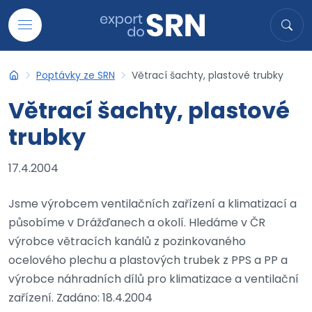
Přejít na obsah
Hledat
Hled
Poptávky ze SRN
Větrací šachty, plastové trubky
Export do SRN
Větrací šachty, plastové
trubky
17.4.2004
Jsme výrobcem ventilačních zařízení a klimatizací a
působíme v Drážďanech a okolí. Hledáme v ČR
výrobce větracích kanálů z pozinkovaného
ocelového plechu a plastových trubek z PPS a PP a
výrobce náhradních dílů pro klimatizace a ventilační
zařízení. Zadáno: 18.4.2004