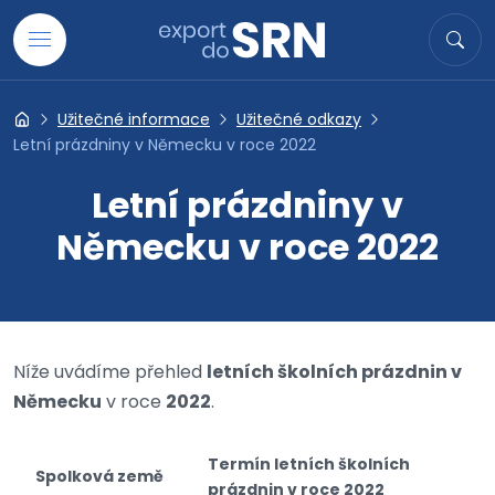
Přejít na obsah
Hledat
Hled
Užitečné informace
Užitečné odkazy
Export do SRN
Letní prázdniny v Německu v roce 2022
Letní prázdniny v
Německu v roce 2022
Níže uvádíme přehled
letních školních prázdnin v
Německu
v roce
2022
.
Termín letních školních
Spolková země
prázdnin v roce 2022