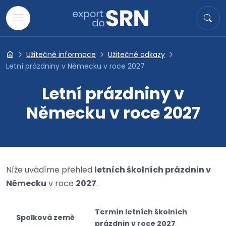
Přejít na obsah
Hledat
Hled
Užitečné informace
Užitečné odkazy
Export do SRN
Letní prázdniny v Německu v roce 2027
Letní prázdniny v
Německu v roce 2027
Níže uvádíme přehled
letních školních prázdnin v
Německu
v roce
2027
.
Termín letních školních
Spolková země
prázdnin v roce 2027