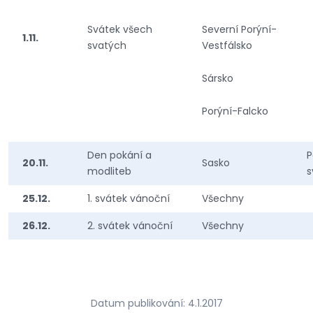
Svátek všech
Severní Porýní-
1.11.
svatých
Vestfálsko
Sársko
Porýní-Falcko
Den pokání a
P
20.11.
Sasko
modliteb
s
25.12.
1. svátek vánoční
Všechny
26.12.
2. svátek vánoční
Všechny
Datum publikování: 4.1.2017