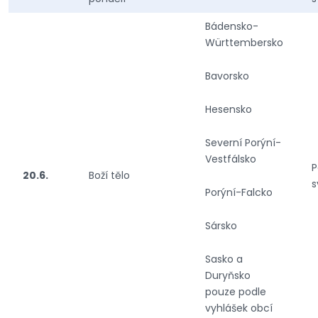
Bádensko-
Württembersko
Bavorsko
Hesensko
Severní Porýní-
Vestfálsko
P
20.6.
Boží tělo
s
Porýní-Falcko
Sársko
Sasko a
Duryňsko
pouze podle
vyhlášek obcí