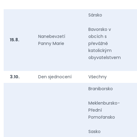
Sársko
Bavorsko v
Nanebevzetí
obcích s
15.8.
Panny Marie
převážně
katolickým
obyvatelstvem
3.10.
Den sjednocení
Všechny
Braniborsko
Meklenbursko-
Přední
Pomořansko
Sasko