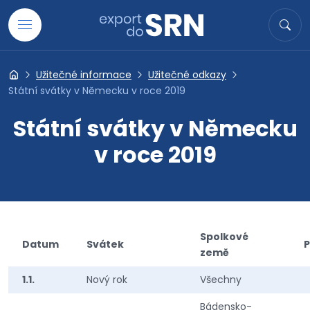
Přejít na obsah
Hledat
Hled
Užitečné informace
Užitečné odkazy
Export do SRN
Státní svátky v Německu v roce 2019
Státní svátky v Německu
v roce 2019
Spolkové
Datum
Svátek
země
1.1.
Nový rok
Všechny
Bádensko-