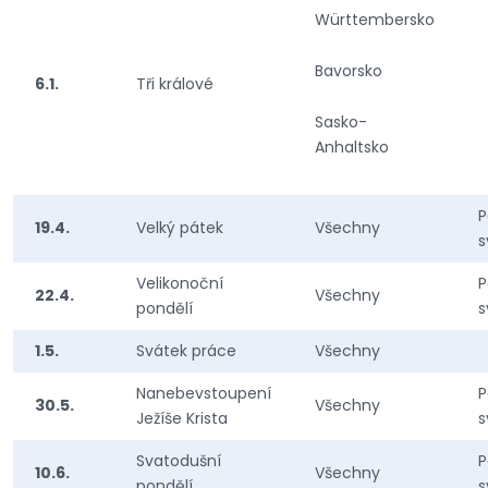
Württembersko
Bavorsko
6.1.
Tři králové
Sasko-
Anhaltsko
P
19.4.
Velký pátek
Všechny
s
Velikonoční
P
22.4.
Všechny
pondělí
s
1.5.
Svátek práce
Všechny
Nanebevstoupení
P
30.5.
Všechny
Ježíše Krista
s
Svatodušní
P
10.6.
Všechny
pondělí
s