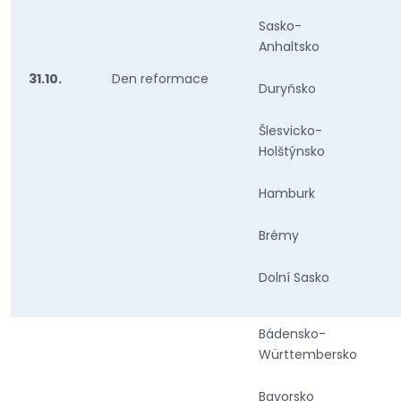
Sasko-
Anhaltsko
31.10.
Den reformace
Duryňsko
Šlesvicko-
Holštýnsko
Hamburk
Brémy
Dolní Sasko
Bádensko-
Württembersko
Bavorsko