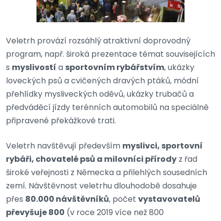
Veletrh provází rozsáhlý atraktivní doprovodný
program, např. široká prezentace témat souvisejících
s
myslivostí
a
sportovním rybářstvím
, ukázky
loveckých psů a cvičených dravých ptáků, módní
přehlídky mysliveckých oděvů, ukázky trubačů a
předváděcí jízdy terénních automobilů na speciálně
připravené překážkové trati.
Veletrh navštěvují především
myslivci, sportovní
rybáři, chovatelé psů a milovníci přírody
z řad
široké veřejnosti z Německa a přilehlých sousedních
zemí. Návštěvnost veletrhu dlouhodobě dosahuje
přes
80.000 návštěvníků
, počet
vystavovatelů
převyšuje 800
(v roce 2019 více než 800