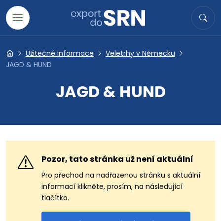
Přejít na obsah
Hledat
Hled
Užitečné informace
Veletrhy v Německu
Export do SRN
JAGD & HUND
JAGD & HUND
Pozor, tato stránka už není aktuální
Pro přechod na nadřazenou stránku s aktuální
informací klikněte, prosím, na následující
tlačítko.