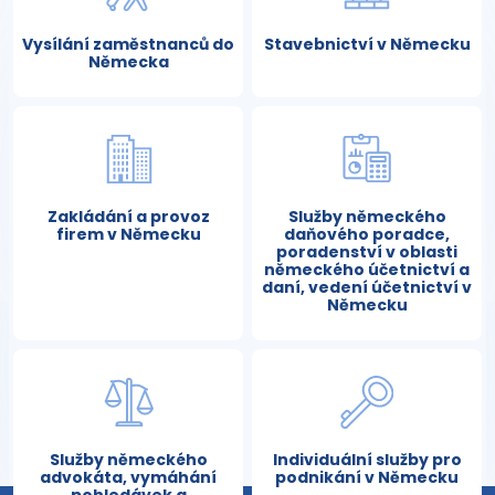
Vysílání zaměstnanců do
Stavebnictví v Německu
Německa
Zakládání a provoz
Služby německého
firem v Německu
daňového poradce,
poradenství v oblasti
německého účetnictví a
daní, vedení účetnictví v
Německu
Služby německého
Individuální služby pro
advokáta, vymáhání
podnikání v Německu
pohledávek a