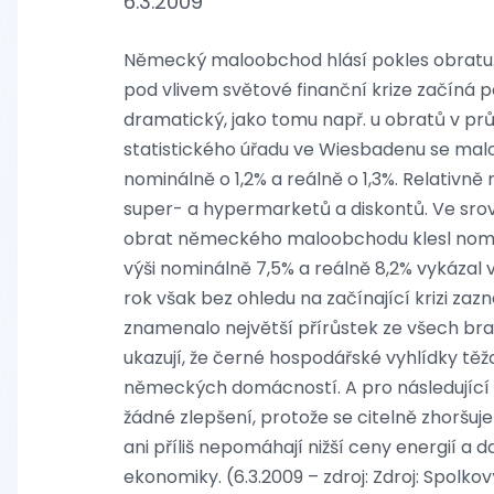
6.3.2009
Německý maloobchod hlásí pokles obratu
pod vlivem světové finanční krize začíná 
dramatický, jako tomu např. u obratů v pr
statistického úřadu ve Wiesbadenu se malo
nominálně o 1,2% a reálně o 1,3%. Relativ
super- a hypermarketů a diskontů. Ve sro
obrat německého maloobchodu klesl nomin
výši nominálně 7,5% a reálně 8,2% vykázal 
rok však bez ohledu na začínající krizi zaz
znamenalo největší přírůstek ze všech br
ukazují, že černé hospodářské vyhlídky t
německých domácností. A pro následující
žádné zlepšení, protože se citelně zhoršu
ani příliš nepomáhají nižší ceny energií a
ekonomiky. (6.3.2009 – zdroj: Zdroj: Spolkov