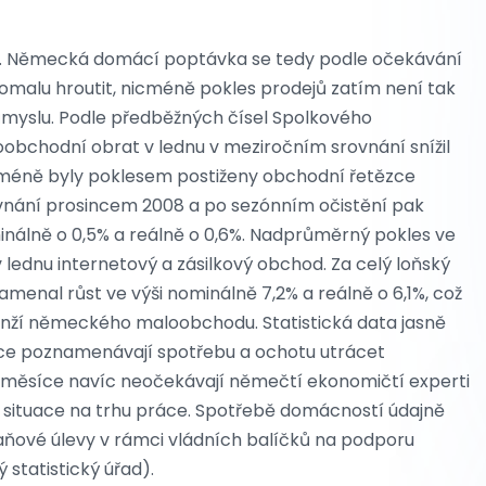
. Německá domácí poptávka se tedy podle očekávání
pomalu hroutit, nicméně pokles prodejů zatím není tak
ůmyslu. Podle předběžných čísel Spolkového
obchodní obrat v lednu v meziročním srovnání snížil
ně méně byly poklesem postiženy obchodní řetězce
vnání prosincem 2008 a po sezónním očistění pak
álně o 0,5% a reálně o 0,6%. Nadprůměrný pokles ve
v lednu internetový a zásilkový obchod. Za celý loňský
namenal růst ve výši nominálně 7,2% a reálně o 6,1%, což
anží německého maloobchodu. Statistická data jasně
ěžce poznamenávají spotřebu a ochotu utrácet
 měsíce navíc neočekávají němečtí ekonomičtí experti
je situace na trhu práce. Spotřebě domácností údajně
 daňové úlevy v rámci vládních balíčků na podporu
ý statistický úřad).