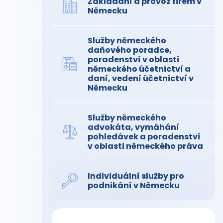
Zakládání a provoz firem v
Německu
Služby německého
daňového poradce,
poradenství v oblasti
německého účetnictví a
daní, vedení účetnictví v
Německu
Služby německého
advokáta, vymáhání
pohledávek a poradenství
v oblasti německého práva
Individuální služby pro
podnikání v Německu