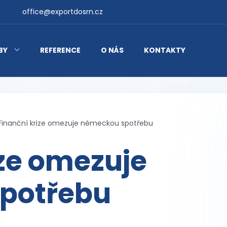
office@exportdosrn.cz
BY
REFERENCE
O NÁS
KONTAKTY
Finanční krize omezuje německou spotřebu
ize omezuje
potřebu