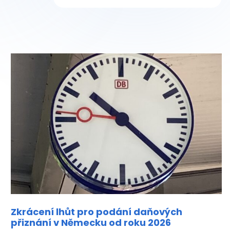
Zkrácení lhůt pro podání daňových
přiznání v Německu od roku 2026