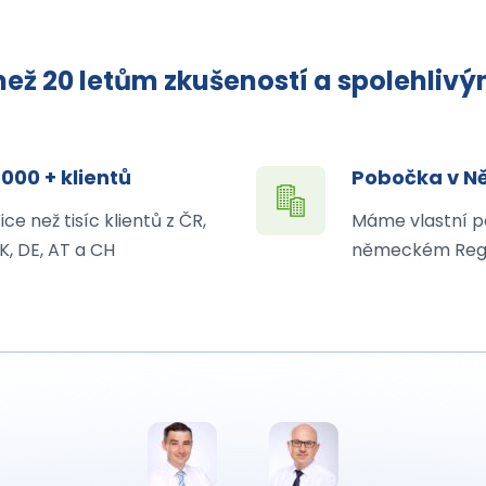
ež 20 letům zkušeností a spolehliv
 000 + klientů
Pobočka v 
ice než tisíc klientů z ČR,
Máme vlastní p
K, DE, AT a CH
německém Reg