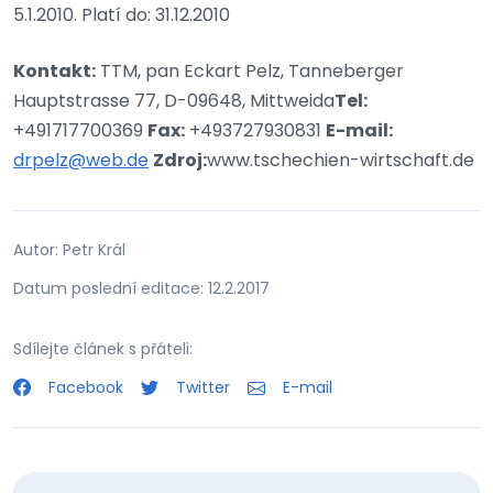
5.1.2010. Platí do: 31.12.2010
Kontakt:
TTM, pan Eckart Pelz, Tanneberger
Hauptstrasse 77, D-09648, Mittweida
Tel:
+491717700369
Fax:
+493727930831
E-mail:
drpelz@web.de
Zdroj:
www.tschechien-wirtschaft.de
Autor: Petr Král
Datum poslední editace: 12.2.2017
Sdílejte článek s přáteli:
Facebook
Twitter
E-mail