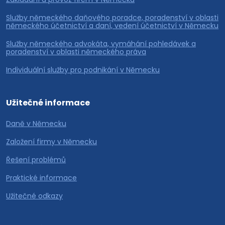
Služby německého daňového poradce, poradenství v oblasti
německého účetnictví a daní, vedení účetnictví v Německu
Služby německého advokáta, vymáhání pohledávek a
poradenství v oblasti německého práva
Individuální služby pro podnikání v Německu
Užitečné informace
Daně v Německu
Založení firmy v Německu
Řešení problémů
Praktické informace
Užitečné odkazy