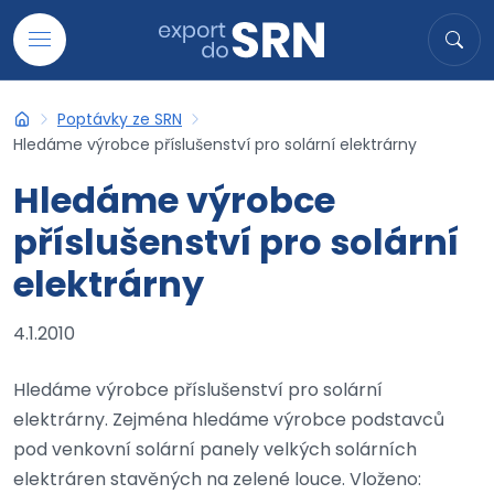
Přejít na obsah
Hledat
Hled
Poptávky ze SRN
Export do SRN
Hledáme výrobce příslušenství pro solární elektrárny
Hledáme výrobce
příslušenství pro solární
elektrárny
4.1.2010
Hledáme výrobce příslušenství pro solární
elektrárny. Zejména hledáme výrobce podstavců
pod venkovní solární panely velkých solárních
elektráren stavěných na zelené louce. Vloženo: