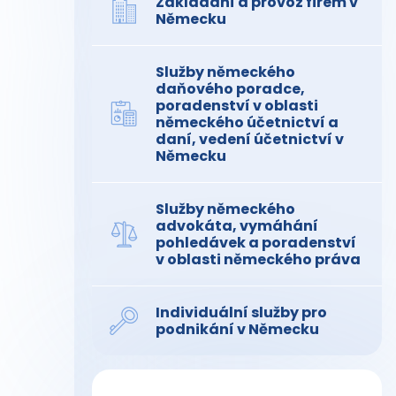
Zakládání a provoz firem v
Německu
Služby německého
daňového poradce,
poradenství v oblasti
německého účetnictví a
daní, vedení účetnictví v
Německu
Služby německého
advokáta, vymáhání
pohledávek a poradenství
v oblasti německého práva
Individuální služby pro
podnikání v Německu