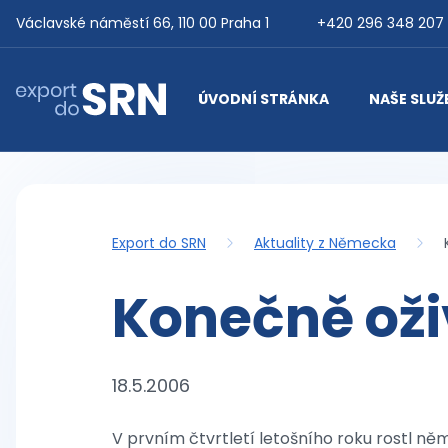
Přejít na obsah
Václavské náměstí 66, 110 00 Praha 1
+420 296 348 207
ÚVODNÍ STRÁNKA
NAŠE SLUŽ
Export do SRN
Export do SRN
Aktuality z Německa
Konečně oži
18.5.2006
V prvním čtvrtletí letošního roku rostl něm