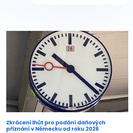
Zkrácení lhůt pro podání daňových
přiznání v Německu od roku 2026