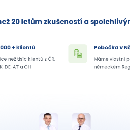
ež 20 letům zkušeností a spolehliv
 000 + klientů
Pobočka v 
ice než tisíc klientů z ČR,
Máme vlastní p
K, DE, AT a CH
německém Reg