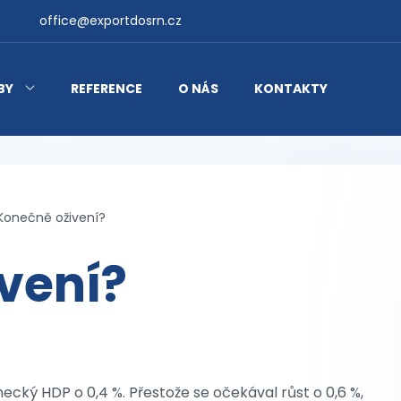
office@exportdosrn.cz
BY
REFERENCE
O NÁS
KONTAKTY
Konečně oživení?
vení?
ecký HDP o 0,4 %. Přestože se očekával růst o 0,6 %,