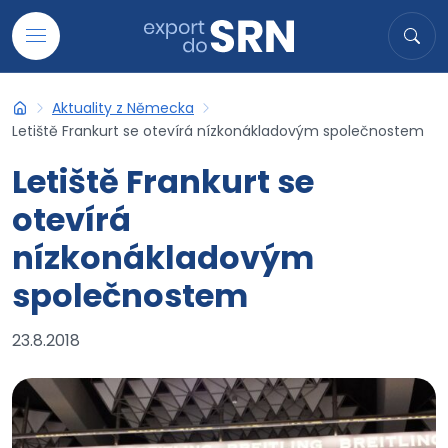
Přejít na obsah
Hledat
Hled
Aktuality z Německa
Export do SRN
Letiště Frankurt se otevírá nízkonákladovým společnostem
Letiště Frankurt se
otevírá
nízkonákladovým
společnostem
23.8.2018