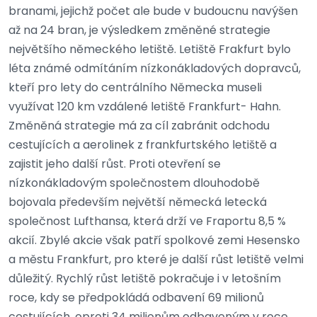
branami, jejichž počet ale bude v budoucnu navýšen
až na 24 bran, je výsledkem změněné strategie
největšího německého letiště. Letiště Frakfurt bylo
léta známé odmítáním nízkonákladových dopravců,
kteří pro lety do centrálního Německa museli
využívat 120 km vzdálené letiště Frankfurt- Hahn.
Změněná strategie má za cíl zabránit odchodu
cestujících a aerolinek z frankfurtského letiště a
zajistit jeho další růst. Proti otevření se
nízkonákladovým společnostem dlouhodobě
bojovala především největší německá letecká
společnost Lufthansa, která drží ve Fraportu 8,5 %
akcií. Zbylé akcie však patří spolkové zemi Hesensko
a městu Frankfurt, pro které je další růst letiště velmi
důležitý. Rychlý růst letiště pokračuje i v letošním
roce, kdy se předpokládá odbavení 69 milionů
cestujících, oproti 34 milionům odbaveným v roce