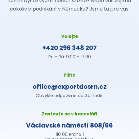
Chtěli byste využít našich služeb? Nebo vás zajímá
cokoliv o podnikání v Německu? Jsme tu pro vás.
Volejte
+420 296 348 207
Po - Pá: 9:00 - 17:00
Pište
office@exportdosrn.cz
Obvykle odpovíme do 24 hodin
Zastavte se v kanceláři
Václavské náměstí 808/66
110 00 Praha 1