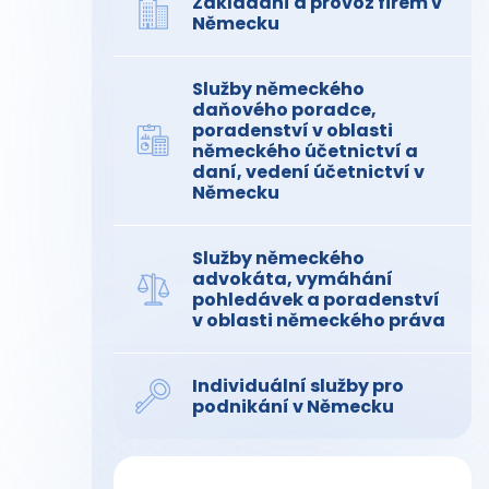
Zakládání a provoz firem v
Německu
Služby německého
daňového poradce,
poradenství v oblasti
německého účetnictví a
daní, vedení účetnictví v
Německu
Služby německého
advokáta, vymáhání
pohledávek a poradenství
v oblasti německého práva
Individuální služby pro
podnikání v Německu