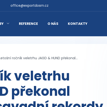
office@exportdosrn.cz
BY
REFERENCE
O NÁS
KONTAKTY
Letošní ročník veletrhu JAGD & HUND překonal...
ík veletrhu
D překonal
savadní rekordy