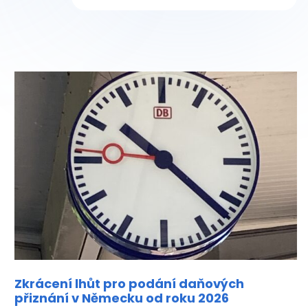
Zkrácení lhůt pro podání daňových
přiznání v Německu od roku 2026