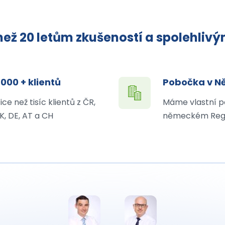
ež 20 letům zkušeností a spolehliv
 000 + klientů
Pobočka v 
ice než tisíc klientů z ČR,
Máme vlastní p
K, DE, AT a CH
německém Reg