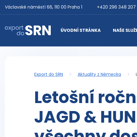
Přejít na obsah
Václavské náměstí 66, 110 00 Praha 1
+420 296 348 207
ÚVODNÍ STRÁNKA
NAŠE SLUŽ
Export do SRN
Export do SRN
Aktuality z Německa
Letošní ročn
JAGD & HUN
všechny do