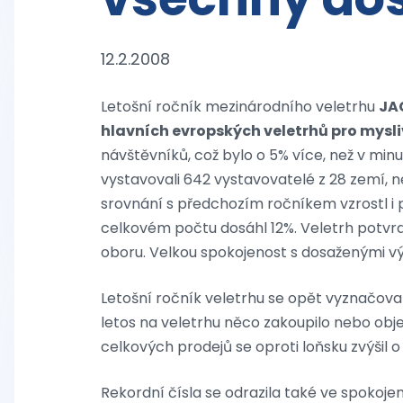
12.2.2008
Letošní ročník mezinárodního veletrhu
JA
hlavních evropských veletrhů pro mysli
návštěvníků, což bylo o 5% více, než v mi
vystavovali 642 vystavovatelé z 28 zemí, ne
srovnání s předchozím ročníkem vzrostl i p
celkovém počtu dosáhl 12%. Veletrh potvrdi
oboru. Velkou spokojenost s dosaženými výsl
Letošní ročník veletrhu se opět vyznačov
letos na veletrhu něco zakoupilo nebo obje
celkových prodejů se oproti loňsku zvýšil o 
Rekordní čísla se odrazila také ve spokoje