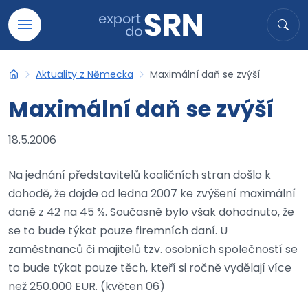
Přejít na obsah
Hledat
Hled
Aktuality z Německa
Maximální daň se zvýší
Export do SRN
Maximální daň se zvýší
18.5.2006
Na jednání představitelů koaličních stran došlo k
dohodě, že dojde od ledna 2007 ke zvýšení maximální
daně z 42 na 45 %. Současně bylo však dohodnuto, že
se to bude týkat pouze firemních daní. U
zaměstnanců či majitelů tzv. osobních společností se
to bude týkat pouze těch, kteří si ročně vydělají více
než 250.000 EUR. (květen 06)