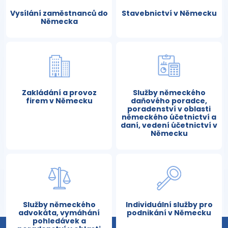
Vysílání zaměstnanců do
Stavebnictví v Německu
Německa
Zakládání a provoz
Služby německého
firem v Německu
daňového poradce,
poradenství v oblasti
německého účetnictví a
daní, vedení účetnictví v
Německu
Služby německého
Individuální služby pro
advokáta, vymáhání
podnikání v Německu
pohledávek a