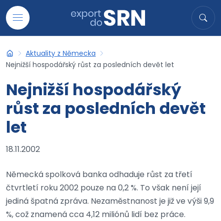
Přejít na obsah
Hledat
Hled
Aktuality z Německa
Export do SRN
Nejnižší hospodářský růst za posledních devět let
Nejnižší hospodářský
růst za posledních devět
let
18.11.2002
Německá spolková banka odhaduje růst za třetí
čtvrtletí roku 2002 pouze na 0,2 %. To však není její
jediná špatná zpráva. Nezaměstnanost je již ve výši 9,9
%, což znamená cca 4,12 miliónů lidí bez práce.