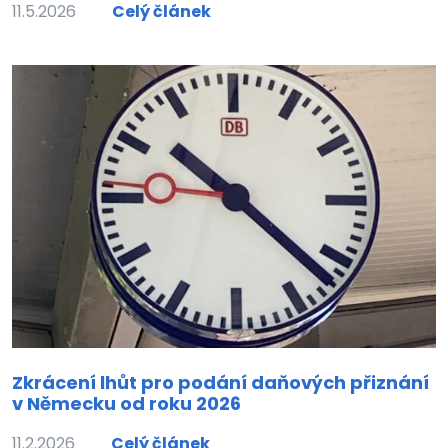
11.5.2026
Celý článek
Zkrácení lhůt pro podání daňových přiznání
v Německu od roku 2026
11.2.2026
Celý článek