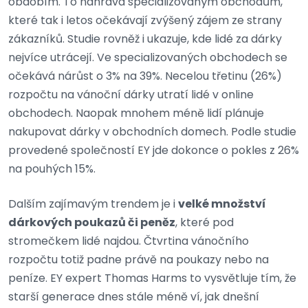
obdobím. To nahrává specializovaným obchodům,
které tak i letos očekávají zvýšený zájem ze strany
zákazníků. Studie rovněž i ukazuje, kde lidé za dárky
nejvíce utrácejí. Ve specializovaných obchodech se
očekává nárůst o 3% na 39%. Necelou třetinu (26%)
rozpočtu na vánoční dárky utratí lidé v online
obchodech. Naopak mnohem méně lidí plánuje
nakupovat dárky v obchodních domech. Podle studie
provedené společností EY jde dokonce o pokles z 26%
na pouhých 15%.
Dalším zajímavým trendem je i
velké množství
dárkových poukazů či peněz
, které pod
stromečkem lidé najdou. Čtvrtina vánočního
rozpočtu totiž padne právě na poukazy nebo na
peníze. EY expert Thomas Harms to vysvětluje tím, že
starší generace dnes stále méně ví, jak dnešní