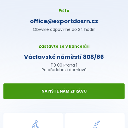
Pište
office@exportdosrn.cz
Obvykle odpovíme do 24 hodin
Zastavte se v kanceláři
Václavské náměstí 808/66
110 00 Praha 1
Po předchozí domluvě
NAPIŠTE NÁM ZPRÁVU