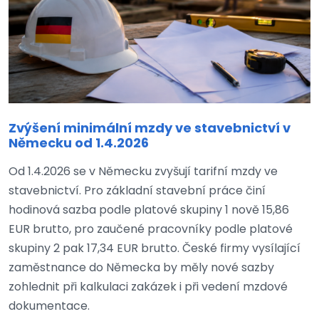
Zvýšení minimální mzdy ve stavebnictví v
Německu od 1.4.2026
Od 1.4.2026 se v Německu zvyšují tarifní mzdy ve
stavebnictví. Pro základní stavební práce činí
hodinová sazba podle platové skupiny 1 nově 15,86
EUR brutto, pro zaučené pracovníky podle platové
skupiny 2 pak 17,34 EUR brutto. České firmy vysílající
zaměstnance do Německa by měly nové sazby
zohlednit při kalkulaci zakázek i při vedení mzdové
dokumentace.