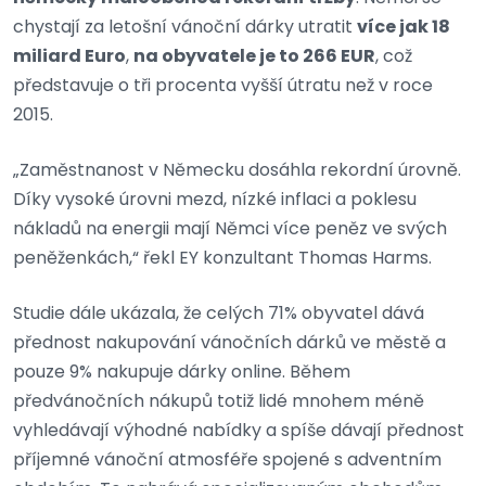
chystají za letošní vánoční dárky utratit
více jak 18
miliard Euro
,
na obyvatele je to 266 EUR
, což
představuje o tři procenta vyšší útratu než v roce
2015.
„Zaměstnanost v Německu dosáhla rekordní úrovně.
Díky vysoké úrovni mezd, nízké inflaci a poklesu
nákladů na energii mají Němci více peněz ve svých
peněženkách,“ řekl EY konzultant Thomas Harms.
Studie dále ukázala, že celých 71% obyvatel dává
přednost nakupování vánočních dárků ve městě a
pouze 9% nakupuje dárky online. Během
předvánočních nákupů totiž lidé mnohem méně
vyhledávají výhodné nabídky a spíše dávají přednost
příjemné vánoční atmosféře spojené s adventním