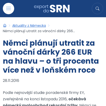
Přejít na obsah
Hledat
Hled
Aktuality z Německa
Export do SRN
Němci plánují utratit za vánoční dárky 266...
Němci plánují utratit za
vánoční dárky 266 EUR
na hlavu – o tři procenta
více než v loňském roce
28.11.2016
Podle nejnovější studie poradenské firmy EY,
zveřejněné na konci listopadu 2016,
očekává
německý maloobchod rekordní tržby
. Němci se