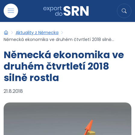
Přejít na obsah
Hledat
Hled
Aktuality z Německa
Export do SRN
Německá ekonomika ve druhém čtvrtletí 2018 silně...
Německá ekonomika ve
druhém čtvrtletí 2018
silně rostla
21.8.2018