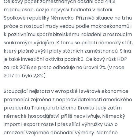
Celkový počet zaměstnaných dosáhl cca 44,8
milionu osob, což je nejvyšší hodnota v historii
Spolkové republiky Německo. Příznivá situace na trhu
práce a rostoucí mzdy vedou podle makroekonomů i
k pozitivnímu spotřebitelskému naladění a rostoucím
soukromým výdajům. K tomu se přidal i německý stát,
který plošně zvýšil platy státních zaměstnanců. Silná
je také investiční aktivita podniků. Celkový růst HDP
za rok 2018 se proto odhaduje na úrovni 2% (v roce
2017 to bylo 2,3%).
Stoupající nejistota v evropské i světové ekonomice
pramenící zejména z nepředvídatelnosti amerického
prezidenta Trumpa a blížícího Brexitu tedy zatím
německé hospodářství příliš neovlivňuje. Německý
import i export roste i přes sílící výhružky USA o
omezení vzájemné obchodní výměny. Nicméně