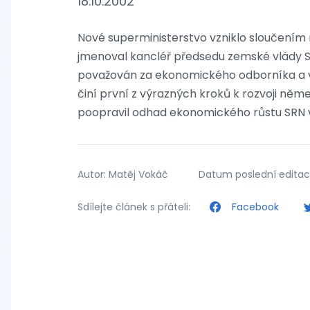
18.10.2002
Nové superministerstvo vzniklo sloučením 
jmenoval kancléř předsedu zemské vlády S
považován za ekonomického odborníka a ve
činí první z výrazných kroků k rozvoji něm
poopravil odhad ekonomického růstu SRN v 
Autor: Matěj Vokáč
Datum poslední editace
Sdílejte článek s přáteli:
Facebook