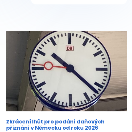
Zkrácení lhůt pro podání daňových
přiznání v Německu od roku 2026