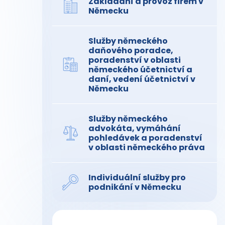
Zakládání a provoz firem v
Německu
Služby německého
daňového poradce,
poradenství v oblasti
německého účetnictví a
daní, vedení účetnictví v
Německu
Služby německého
advokáta, vymáhání
pohledávek a poradenství
v oblasti německého práva
Individuální služby pro
podnikání v Německu