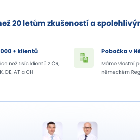
ež 20 letům zkušeností a spolehliv
 000 + klientů
Pobočka v 
ice než tisíc klientů z ČR,
Máme vlastní p
K, DE, AT a CH
německém Reg