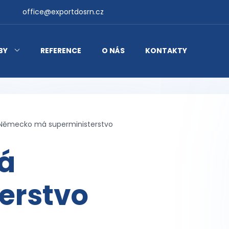
office@exportdosrn.cz
BY
REFERENCE
O NÁS
KONTAKTY
Německo má superministerstvo
á
erstvo