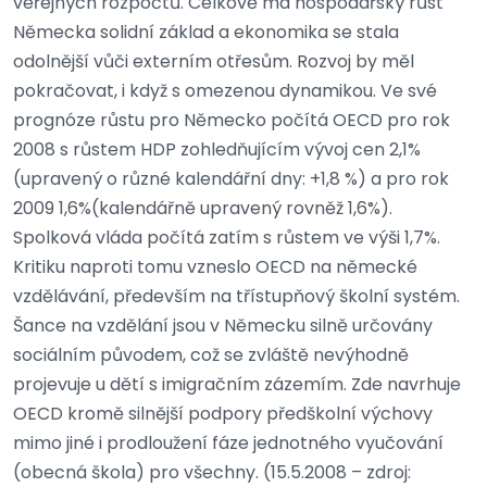
veřejných rozpočtů. Celkově má hospodářský růst
Německa solidní základ a ekonomika se stala
odolnější vůči externím otřesům. Rozvoj by měl
pokračovat, i když s omezenou dynamikou. Ve své
prognóze růstu pro Německo počítá OECD pro rok
2008 s růstem HDP zohledňujícím vývoj cen 2,1%
(upravený o různé kalendářní dny: +1,8 %) a pro rok
2009 1,6%(kalendářně upravený rovněž 1,6%).
Spolková vláda počítá zatím s růstem ve výši 1,7%.
Kritiku naproti tomu vzneslo OECD na německé
vzdělávání, především na třístupňový školní systém.
Šance na vzdělání jsou v Německu silně určovány
sociálním původem, což se zvláště nevýhodně
projevuje u dětí s imigračním zázemím. Zde navrhuje
OECD kromě silnější podpory předškolní výchovy
mimo jiné i prodloužení fáze jednotného vyučování
(obecná škola) pro všechny. (15.5.2008 – zdroj: