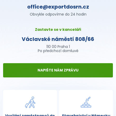
office@exportdosrn.cz
Obvykle odpovíme do 24 hodin
Zastavte se v kanceláři
Václavské náměstí 808/66
110 00 Praha 1
Po předchozí domluvě
NAPIŠTE NÁM ZPRÁVU
Vysílání zaměstnanců do
Stavebnictví v Německu