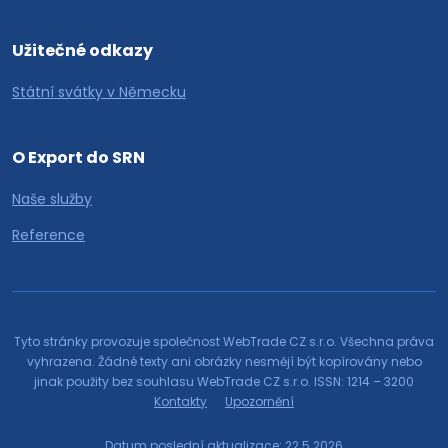
Užitečné odkazy
Státní svátky v Německu
O Export do SRN
Naše služby
Reference
Tyto stránky provozuje společnost WebTrade CZ s.r.o. Všechna práva
vyhrazena. Žádné texty ani obrázky nesmějí být kopírovány nebo
jinak použity bez souhlasu WebTrade CZ s.r.o. ISSN: 1214 – 3200
Kontakty
Upozornění
Datum poslední aktualizace: 22.5.2026