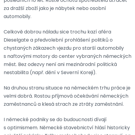
posledních 16 let. Roste ochota spotřebitelů utrácet
za dražší zboží jako je nábytek nebo osobní
automobily.
Celkově dobrou náladu sice trochu kazí aféra
Dieselgate a předvolební prohlášení politiků o
chystaných zákazech vjezdu pro starší automobily
s naftovými motory do center vybraných německých
měst. Bez odezvy není ani mezinárodní politická
nestabilita (např. dění v Severní Koreji).
Na druhou stranu situace na německém trhu práce je
velmi dobrá. Rostou příjmová očekávání německých
zaměstnanců a klesá strach ze ztráty zaměstnání.
I německé podniky se do budoucnosti dívají
s optimismem. Německé stavebnictví hlásí historicky