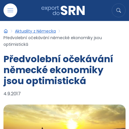
Přejít na obsah
Hledat
Hled
Aktuality z Německa
Export do SRN
Předvolební očekávání německé ekonomiky jsou
optimistická
Předvolební očekávání
německé ekonomiky
jsou optimistická
4.9.2017