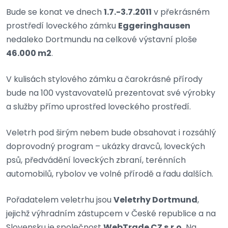
Bude se konat ve dnech
1.7.-3.7.2011
v překrásném
prostředí loveckého zámku
Eggeringhausen
nedaleko Dortmundu na celkové výstavní ploše
46.000 m2
.
V kulisách stylového zámku a čarokrásné přírody
bude na 100 vystavovatelů prezentovat své výrobky
a služby přímo uprostřed loveckého prostředí.
Veletrh pod širým nebem bude obsahovat i rozsáhlý
doprovodný program – ukázky dravců, loveckých
psů, předvádění loveckých zbraní, terénních
automobilů, rybolov ve volné přírodě a řadu dalších.
Pořadatelem veletrhu jsou
Veletrhy Dortmund
,
jejichž výhradním zástupcem v České republice a na
Slovensku je společnost
WebTrade CZ s.r.o.
Na