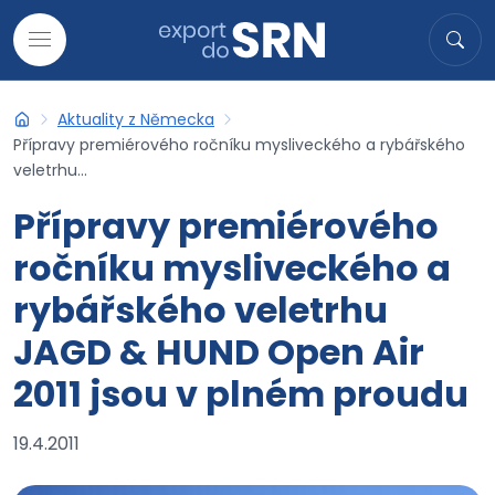
Přejít na obsah
Hledat
Hled
Aktuality z Německa
Export do SRN
Přípravy premiérového ročníku mysliveckého a rybářského
veletrhu...
Přípravy premiérového
ročníku mysliveckého a
rybářského veletrhu
JAGD & HUND Open Air
2011 jsou v plném proudu
19.4.2011