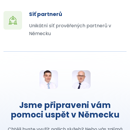
Síť partnerů
Unikátní síť prověřených partnerů v
Německu
Jsme připraveni vám
pomoci uspět v Německu
Chtěli byste využít našich služeb? Nebo vás zajímá