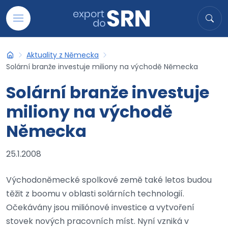
Přejít na obsah
Hledat
Hled
Aktuality z Německa
Export do SRN
Solární branže investuje miliony na východě Německa
Solární branže investuje
miliony na východě
Německa
25.1.2008
Východoněmecké spolkové země také letos budou
těžit z boomu v oblasti solárních technologií.
Očekávány jsou miliónové investice a vytvoření
stovek nových pracovních míst. Nyní vzniká v