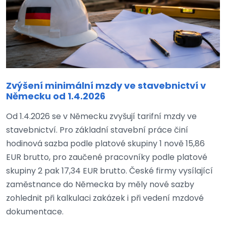
Zvýšení minimální mzdy ve stavebnictví v
Německu od 1.4.2026
Od 1.4.2026 se v Německu zvyšují tarifní mzdy ve
stavebnictví. Pro základní stavební práce činí
hodinová sazba podle platové skupiny 1 nově 15,86
EUR brutto, pro zaučené pracovníky podle platové
skupiny 2 pak 17,34 EUR brutto. České firmy vysílající
zaměstnance do Německa by měly nové sazby
zohlednit při kalkulaci zakázek i při vedení mzdové
dokumentace.