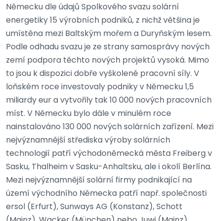
Německu dle údajů Spolkového svazu solární
energetiky 15 výrobních podniků, z nichž většina je
umístěna mezi Baltským mořem a Duryňským lesem.
Podle odhadu svazu je ze strany samosprávy nových
zemí podpora těchto nových projektů vysoká. Mimo
to jsou k dispozici dobře vyškolené pracovní síly. V
loňském roce investovaly podniky v Německu 1,5
miliardy eur a vytvořily tak 10 000 nových pracovních
míst. V Německu bylo dále v minulém roce
nainstalováno 130 000 nových solárních zařízení. Mezi
nejvýznamnější střediska výroby solárních
technologií patří východoněmecká města Freiberg v
Sasku, Thalheim v Sasku-Anhaltsku, ale i okolí Berlína.
Mezi nejvýznamnější solární firmy podnikající na
území východního Německa patří např. společnosti
ersol (Erfurt), Sunways AG (Konstanz), Schott
(Mainz), Wacker (München) nebo Juwi (Mainz).