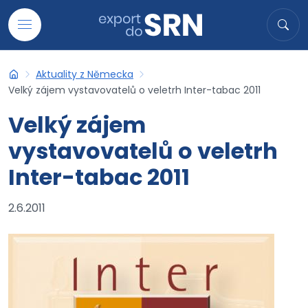
Přejít na obsah
Hledat
Hled
Aktuality z Německa
Export do SRN
Velký zájem vystavovatelů o veletrh Inter-tabac 2011
Velký zájem
vystavovatelů o veletrh
Inter-tabac 2011
2.6.2011