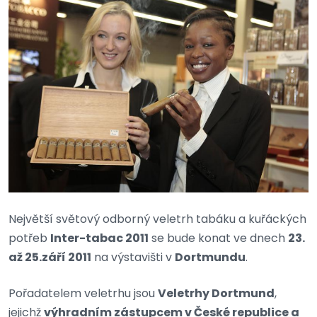
Největší světový odborný veletrh tabáku a kuřáckých
potřeb
Inter-tabac 2011
se bude konat ve dnech
23.
až 25.září 2011
na výstavišti v
Dortmundu
.
Pořadatelem veletrhu jsou
Veletrhy Dortmund
,
jejichž
výhradním zástupcem v České republice a