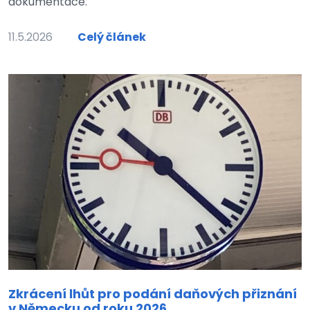
dokumentace.
11.5.2026
Celý článek
Zkrácení lhůt pro podání daňových přiznání
v Německu od roku 2026