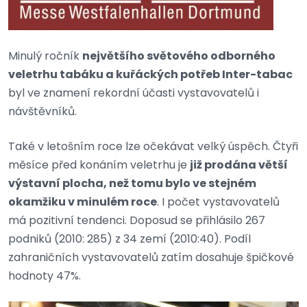
Minulý ročník
největšího světového odborného
veletrhu tabáku a kuřáckých potřeb Inter-tabac
byl ve znamení rekordní účasti vystavovatelů i
návštěvníků.
Také v letošním roce lze očekávat velký úspěch. Čtyři
měsíce před konáním veletrhu je
již prodána větší
výstavní plocha, než tomu bylo ve stejném
okamžiku v minulém roce
. I počet vystavovatelů
má pozitivní tendenci. Doposud se přihlásilo 267
podniků (2010: 285) z 34 zemí (2010:40). Podíl
zahraničních vystavovatelů zatím dosahuje špičkové
hodnoty 47%.