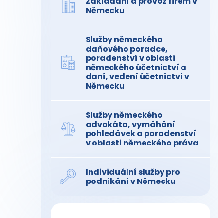
Zakládání a provoz firem v
Německu
Služby německého
daňového poradce,
poradenství v oblasti
německého účetnictví a
daní, vedení účetnictví v
Německu
Služby německého
advokáta, vymáhání
pohledávek a poradenství
v oblasti německého práva
Individuální služby pro
podnikání v Německu