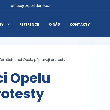
office@exportdosrn.cz
BY
REFERENCE
O NÁS
KONTAKTY
Zaměstnanci Opelu připravují protesty
i Opelu
rotesty