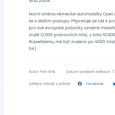
18.10.2004
Noční směna německé automobilky Opel v Bo
se o dalším postupu. Připravuje se tak k p
pro své evropské pobočky oznámil mateřs
zrušit 12.000 pracovních míst, z toho 10.
Rüsselheimu, má být zrušeno po 4000 míst.
04)
Autor: Petr Král
Datum poslední editace: 7.
Sdílejte článek s přáteli:
Facebook