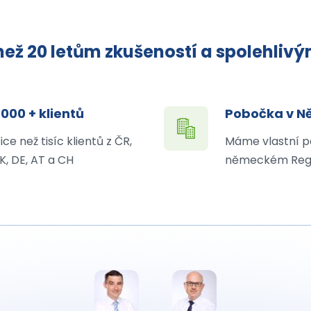
ež 20 letům zkušeností a spolehliv
 000 + klientů
Pobočka v 
ice než tisíc klientů z ČR,
Máme vlastní p
K, DE, AT a CH
německém Reg