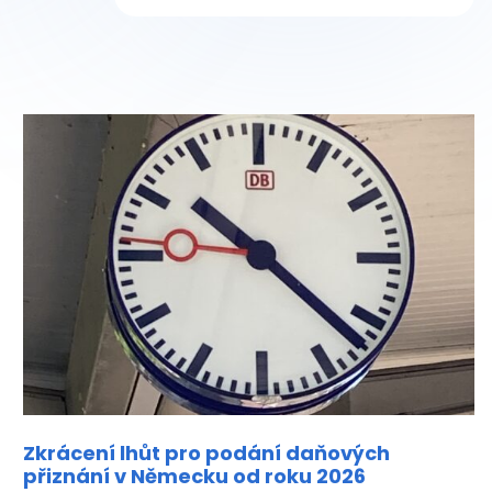
Zkrácení lhůt pro podání daňových
přiznání v Německu od roku 2026