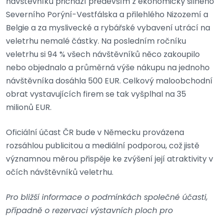
návštěvníků přichází především z ekonomicky silného
Severního Porýní-Vestfálska a přilehlého Nizozemí a
Belgie a za myslivecké a rybářské vybavení utrácí na
veletrhu nemalé částky. Na posledním ročníku
veletrhu si 94 % všech návštěvníků něco zakoupilo
nebo objednalo a průměrná výše nákupu na jednoho
návštěvníka dosáhla 500 EUR. Celkový maloobchodní
obrat vystavujících firem se tak vyšplhal na 35
milionů EUR.
Oficiální účast ČR bude v Německu provázena
rozsáhlou publicitou a mediální podporou, což jistě
významnou měrou přispěje ke zvýšení její atraktivity v
očích návštěvníků veletrhu.
Pro bližší informace o podmínkách společné účasti,
případně o rezervaci výstavních ploch pro