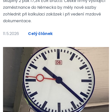
skupiny 2 pak 17,34 EUR brutto. České firmy vysílající
zaměstnance do Německa by měly nové sazby
zohlednit při kalkulaci zakázek i při vedení mzdové
dokumentace.
11.5.2026
Celý článek