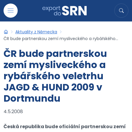
Přejít na obsah
Hledat
Hled
Aktuality z Německa
Export do SRN
ČR bude partnerskou zemí mysliveckého a rybářského...
ČR bude partnerskou
zemí mysliveckého a
rybářského veletrhu
JAGD & HUND 2009 v
Dortmundu
4.5.2008
Česká republika bude oficiální partnerskou zemí