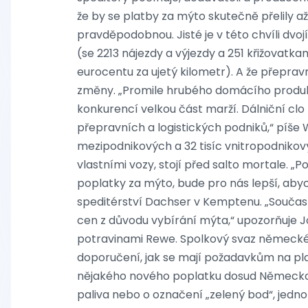
že by se platby za mýto skutečně přelily až
pravděpodobnou. Jisté je v této chvíli dvojí
(se 2213 nájezdy a výjezdy a 251 křižovatk
eurocentu za ujetý kilometr). A že přeprav
změny. „Promile hrubého domácího produkt
konkurencí velkou část marží. Dálniční clo 
přepravních a logistických podniků,“ píše 
mezipodnikových a 32 tisíc vnitropodnikov
vlastními vozy, stojí před salto mortale. 
poplatky za mýto, bude pro nás lepší, aby
speditérství Dachser v Kemptenu. „Souča
cen z důvodu vybírání mýta,“ upozorňuje 
potravinami Rewe. Spolkový svaz německé
doporučení, jak se mají požadavkům na pl
nějakého nového poplatku dosud Německo n
paliva nebo o označení „zelený bod“, jedn