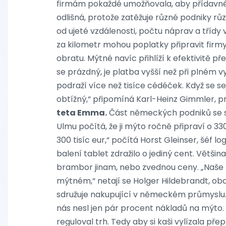
firmám pokaždé umožňovala, aby přídavné 
odlišná, protože zatěžuje různé podniky růz
od ujeté vzdálenosti, počtu náprav a třídy 
za kilometr mohou poplatky připravit firm
obratu. Mýtné navíc přihlíží k efektivitě p
se prázdný, je platba vyšší než při plném 
podraží více než tisíce cédéček. Když se 
obtížný,“ připomíná Karl-Heinz Gimmler, 
teta Emma.
Část německých podniků se st
Ulmu počítá, že ji mýto ročně připraví o 3
300 tisíc eur,“ počítá Horst Gleinser, šéf 
balení tablet zdražilo o jediný cent. Většina
brambor jinam, nebo zvednou ceny. „Naše k
mýtném,“ netají se Holger Hildebrandt, obc
sdružuje nakupující v německém průmyslu.
nás nesl jen pár procent nákladů na mýto. 
reguloval trh. Tedy aby si kaši vylízala pře