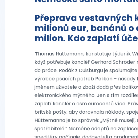
Přeprava vestavných k
milionů eur, banánů o 
milion. Kdo zaplatí úče
T
homas Hüttemann, konstatuje týdeník Wir
když potřebuje kancléř Gerhard Schröder n
do práce. Rodák z Duisburgu je spolumajitele
výrobce psacích potřeb Pelikan – násady
jménem uživatele a zboží dodá přes balíkov
elektronického mýtného. Jen s tím rozdíle
zaplatí kancléř o osm eurocentů více. Práv
britské pošty, aby dorovnala náklady, spoje
Hüttemanna je to správné: „Mýtné musejí, s
spotřebitelé.“ Nicméně adeptů na zaplacení 
speditéry počínaje, dodavateli a producen