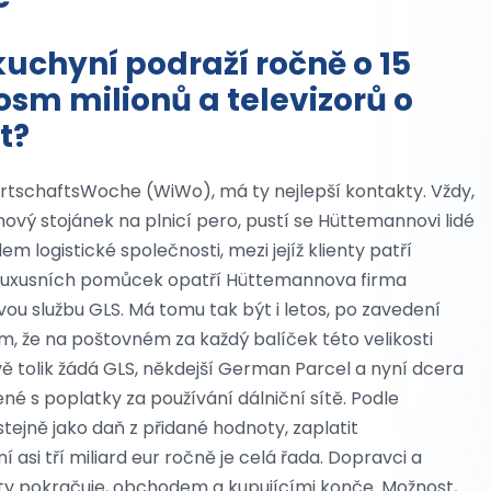
uchyní podraží ročně o 15
osm milionů a televizorů o
t?
tschaftsWoche (WiWo), má ty nejlepší kontakty. Vždy,
ový stojánek na plnicí pero, pustí se Hüttemannovi lidé
m logistické společnosti, mezi jejíž klienty patří
 luxusních pomůcek opatří Hüttemannova firma
ou službu GLS. Má tomu tak být i letos, po zavedení
m, že na poštovném za každý balíček této velikosti
ě tolik žádá GLS, někdejší German Parcel a nyní dcera
né s poplatky za používání dálniční sítě. Podle
tejně jako daň z přidané hodnoty, zaplatit
asi tří miliard eur ročně je celá řada. Dopravci a
ty pokračuje, obchodem a kupujícími konče. Možnost,