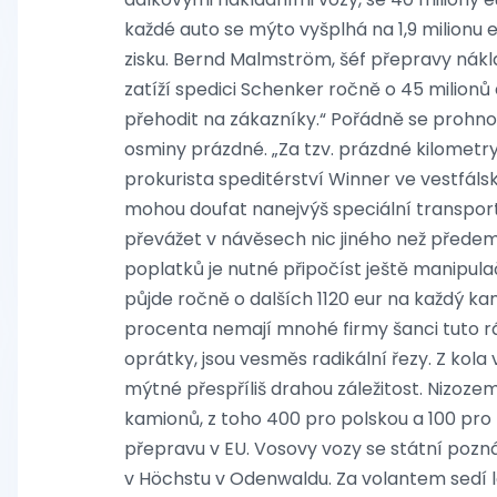
každé auto se mýto vyšplhá na 1,9 milionu
zisku. Bernd Malmström, šéf přepravy nák
zatíží spedici Schenker ročně o 45 milionů e
přehodit na zákazníky.“ Pořádně se prohnou
osminy prázdné. „Za tzv. prázdné kilometry
prokurista speditérství Winner ve vestfáls
mohou doufat nanejvýš speciální transpor
převážet v návěsech nic jiného než před
poplatků je nutné připočíst ještě manipul
půjde ročně o dalších 1120 eur na každý ka
procenta nemají mnohé firmy šanci tuto rá
oprátky, jsou vesměs radikální řezy. Z kola 
mýtné přespříliš drahou záležitost. Nizoz
kamionů, z toho 400 pro polskou a 100 pro
přepravu v EU. Vosovy vozy se státní pozná
v Höchstu v Odenwaldu. Za volantem sedí le