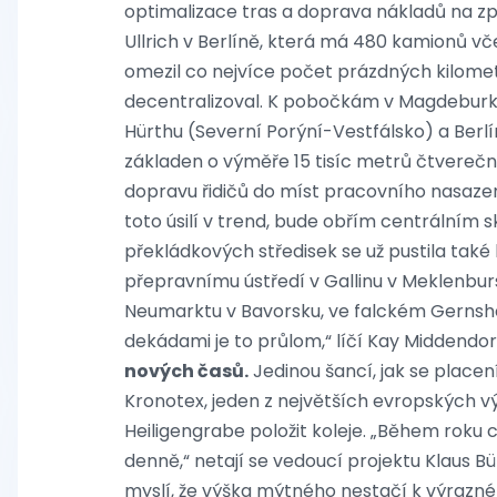
optimalizace tras a doprava nákladů na zp
Ullrich v Berlíně, která má 480 kamionů vč
omezil co nejvíce počet prázdných kilometr
decentralizoval. K pobočkám v Magdeburku
Hürthu (Severní Porýní-Vestfálsko) a Berl
základen o výměře 15 tisíc metrů čtvereční
dopravu řidičů do míst pracovního nasazen
toto úsilí v trend, bude obřím centrálním
překládkových středisek se už pustila ta
přepravnímu ústředí v Gallinu v Meklenbu
Neumarktu v Bavorsku, ve falckém Gernshei
dekádami je to průlom,“ líčí Kay Middendorf
nových časů.
Jedinou šancí, jak se placen
Kronotex, jeden z největších evropských v
Heiligengrabe položit koleje. „Během roku 
denně,“ netají se vedoucí projektu Klaus 
myslí, že výška mýtného nestačí k výrazné