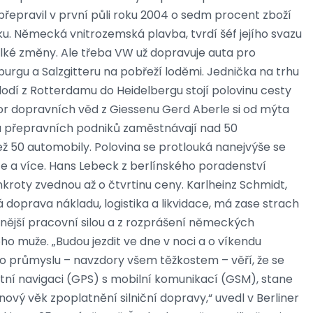
přepravil v první půli roku 2004 o sedm procent zboží
u. Německá vnitrozemská plavba, tvrdí šéf jejího svazu
lké změny. Ale třeba VW už dopravuje auta pro
rgu a Salzgitteru na pobřeží loděmi. Jednička na trhu
lodí z Rotterdamu do Heidelbergu stojí polovinu cesty
r dopravních věd z Giessenu Gerd Aberle si od mýta
ta přepravních podniků zaměstnávají nad 50
ež 50 automobily. Polovina se protlouká nanejvýše se
e a více. Hans Lebeck z berlínského poradenství
nkroty zvednou až o čtvrtinu ceny. Karlheinz Schmidt,
doprava nákladu, logistika a likvidace, má zase strach
inější pracovní silou a z rozprášení německých
o muže. „Budou jezdit ve dne v noci a o víkendu
 průmyslu – navzdory všem těžkostem – věří, že se
itní navigaci (GPS) s mobilní komunikací (GSM), stane
vý věk zpoplatnění silniční dopravy,“ uvedl v Berliner