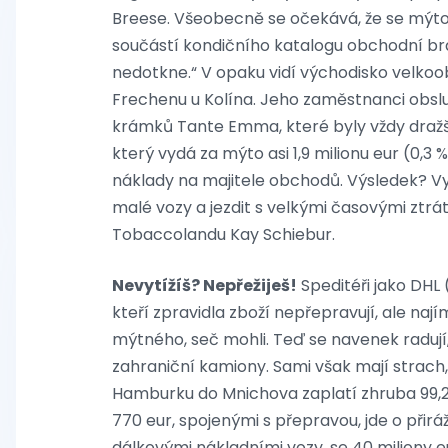
Breese. Všeobecně se očekává, že se mýt
součástí kondičního katalogu obchodní bran
nedotkne.“ V opaku vidí východisko velko
Frechenu u Kolína. Jeho zaměstnanci obslu
krámků Tante Emma, které byly vždy dražší 
který vydá za mýto asi 1,9 milionu eur (0,3
náklady na majitele obchodů. Výsledek? V
malé vozy a jezdit s velkými časovými ztrát
Tobaccolandu Kay Schiebur.
Nevytížíš? Nepřežiješ!
Speditéři jako DHL
kteří zpravidla zboží nepřepravují, ale nají
mýtného, seč mohli. Teď se navenek radují,
zahraniční kamiony. Sami však mají strach
Hamburku do Mnichova zaplatí zhruba 99,
770 eur, spojenými s přepravou, jde o přirá
dálkovými nákladními vozy, se 40 miliony eu