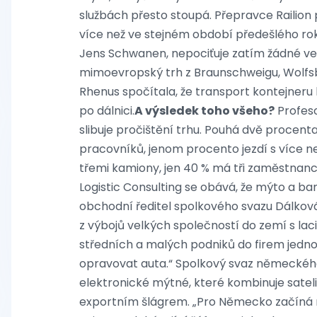
službách přesto stoupá. Přepravce Railion 
více než ve stejném období předešlého rok
Jens Schwanen, nepociťuje zatím žádné ve
mimoevropský trh z Braunschweigu, Wolfsbu
Rhenus spočítala, že transport kontejneru 
po dálnici.
A výsledek toho všeho?
Profeso
slibuje pročištění trhu. Pouhá dvě procen
pracovníků, jenom procento jezdí s více n
třemi kamiony, jen 40 % má tři zaměstnanc
Logistic Consulting se obává, že mýto a ba
obchodní ředitel spolkového svazu Dálková 
z výbojů velkých společností do zemí s lac
středních a malých podniků do firem jednoh
opravovat auta.“ Spolkový svaz německého
elektronické mýtné, které kombinuje satel
exportním šlágrem. „Pro Německo začíná no