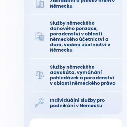
Zakládání a provoz firem v
Německu
Služby německého
daňového poradce,
poradenství v oblasti
německého účetnictví a
daní, vedení účetnictví v
Německu
Služby německého
advokáta, vymáhání
pohledávek a poradenství
v oblasti německého práva
Individuální služby pro
podnikání v Německu