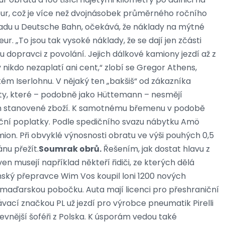
 eur, což je více než dvojnásobek průměrného ročního
ladu u Deutsche Bahn, očekává, že náklady na mýtné
ur. „To jsou tak vysoké náklady, že se dají jen zčásti
 dopravci z povolání. Jejich dálkové kamiony jezdí až z
 nikdo nezaplatí ani cent,“ zlobí se Gregor Athens,
kém Iserlohnu. V nějaký ten „bakšiš“ od zákazníka
ty, které – podobně jako Hüttemann – nesmějí
em stanovené zboží. K samotnému břemenu v podobě
ační poplatky. Podle spedičního svazu nábytku Amö
mion. Při obvyklé výnosnosti obratu ve výši pouhých 0,5
nu přežít.
Soumrak obrů.
Řešením, jak dostat hlavu z
ven musejí například někteří řidiči, ze kterých dělá
emský přepravce Wim Vos koupil loni 1200 nových
 maďarskou pobočku. Auta mají licenci pro přeshraniční
vací značkou PL už jezdí pro výrobce pneumatik Pirelli
vnější šoféři z Polska. K úsporám vedou také