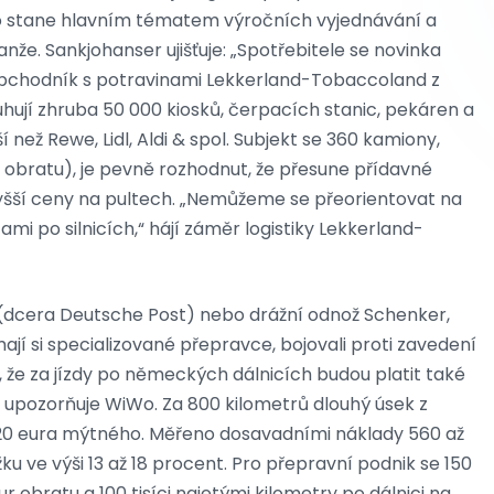
o stane hlavním tématem výročních vyjednávání a
že. Sankjohanser ujišťuje: „Spotřebitele se novinka
obchodník s potravinami Lekkerland-Tobaccoland z
hují zhruba 50 000 kiosků, čerpacích stanic, pekáren a
než Rewe, Lidl, Aldi & spol. Subjekt se 360 kamiony,
 % obratu), je pevně rozhodnut, že přesune přídavné
yšší ceny na pultech. „Nemůžeme se přeorientovat na
ami po silnicích,“ hájí záměr logistiky Lekkerland-
 (dcera Deutsche Post) nebo drážní odnož Schenker,
mají si specializované přepravce, bojovali proti zavedení
 že za jízdy po německých dálnicích budou platit také
, upozorňuje WiWo. Za 800 kilometrů dlouhý úsek z
20 eura mýtného. Měřeno dosavadními náklady 560 až
žku ve výši 13 až 18 procent. Pro přepravní podnik se 150
r obratu a 100 tisíci najetými kilometry po dálnici na