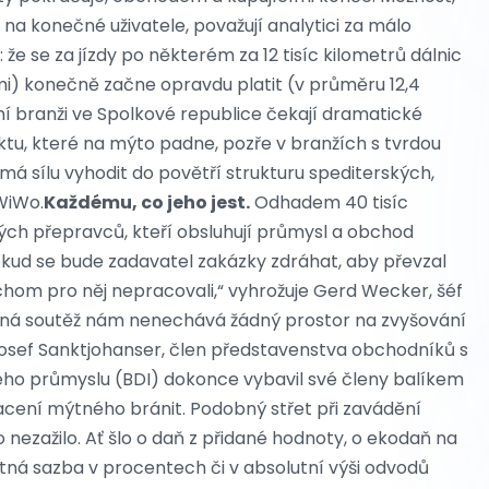
 na konečné uživatele, považují analytici za málo
: že se za jízdy po některém za 12 tisíc kilometrů dálnic
ami) konečně začne opravdu platit (v průměru 12,4
ní branži ve Spolkové republice čekají dramatické
u, které na mýto padne, pozře v branžích s tvrdou
má sílu vyhodit do povětří strukturu spediterských,
WiWo.
Každému, co jeho jest.
Odhadem 40 tisíc
ých přepravců, kteří obsluhují průmysl a obchod
„Pokud se bude zadavatel zakázky zdráhat, aby převzal
chom pro něj nepracovali,“ vyhrožuje Gerd Wecker, šéf
sná soutěž nám nenechává žádný prostor na zvyšování
Josef Sanktjohanser, člen představenstva obchodníků s
ho průmyslu (BDI) dokonce vybavil své členy balíkem
acení mýtného bránit. Podobný střet při zavádění
ezažilo. Ať šlo o daň z přidané hodnoty, o ekodaň na
otná sazba v procentech či v absolutní výši odvodů