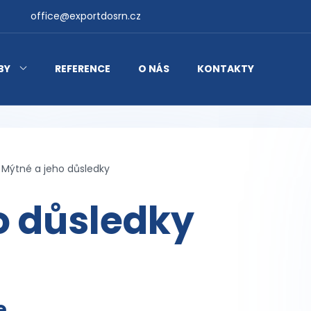
office@exportdosrn.cz
BY
REFERENCE
O NÁS
KONTAKTY
Mýtné a jeho důsledky
o důsledky
e