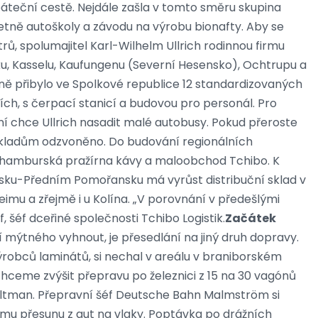
áteční cestě. Nejdále zašla v tomto směru skupina
etně autoškoly a závodu na výrobu bionafty. Aby se
ů, spolumajitel Karl-Wilhelm Ullrich rodinnou firmu
, Kasselu, Kaufungenu (Severní Hesensko), Ochtrupu a
íně přibylo ve Spolkové republice 12 standardizovaných
ch, s čerpací stanicí a budovou pro personál. Pro
í chce Ullrich nasadit malé autobusy. Pokud přeroste
 skladům odzvoněno. Do budování regionálních
ké hamburská pražírna kávy a maloobchod Tchibo. K
rsku-Předním Pomořansku má vyrůst distribuční sklad v
mu a zřejmě i u Kolína. „V porovnání v předešlými
, šéf dceřiné společnosti Tchibo Logistik.
Začátek
í mýtného vyhnout, je přesedlání na jiný druh dopravy.
ýrobců laminátů, si nechal v areálu v braniborském
chceme zvýšit přepravu po železnici z 15 na 30 vagónů
Bültman. Přepravní šéf Deutsche Bahn Malmström si
mu přesunu z aut na vlaky. Poptávka po drážních