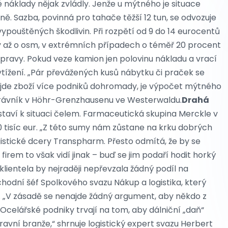
náklady nějak zvládly. Jenže u mýtného je situace
ně. Sazba, povinná pro tahače těžší 12 tun, se odvozuje
vypouštěných škodlivin. Při rozpětí od 9 do 14 eurocentů
y až o osm, v extrémních případech o téměř 20 procent
řepravy. Pokud veze kamion jen polovinu nákladu a vrací
vytížení. „Pár převážených kusů nábytku či praček se
sejde zboží více podniků dohromady, je výpočet mýtného
právník v Höhr-Grenzhausenu ve Westerwaldu.
Drahá
aví k situaci čelem. Farmaceutická skupina Merckle v
30 tisíc eur. „Z této sumy nám zůstane na krku dobrých
logistické dcery Transpharm. Přesto odmítá, že by se
 firem to však vidí jinak – buď se jim podaří hodit horký
lientela by nejraději nepřevzala žádný podíl na
hodní šéf Spolkového svazu Nákup a logistika, který
 „V zásadě se nenajde žádný argument, aby někdo z
Ocelářské podniky trvají na tom, aby dálniční „daň“
pravní branže,“ shrnuje logistický expert svazu Herbert