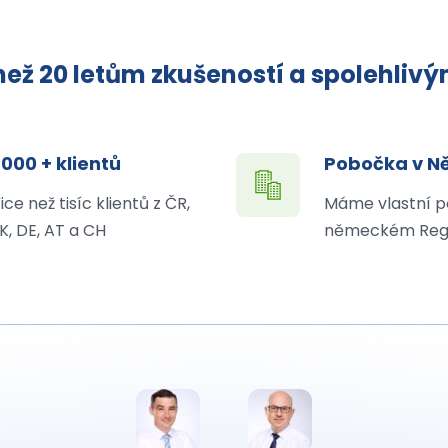
ež 20 letům zkušeností a spolehliv
 000 + klientů
Pobočka v 
ice než tisíc klientů z ČR,
Máme vlastní p
K, DE, AT a CH
německém Reg