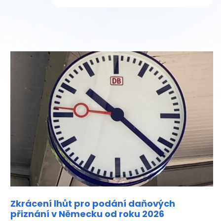
Zkrácení lhůt pro podání daňových
přiznání v Německu od roku 2026