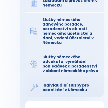
Zakládání a provoz firem v
Německu
Služby německého
daňového poradce,
poradenství v oblasti
německého účetnictví a
daní, vedení účetnictví v
Německu
Služby německého
advokáta, vymáhání
pohledávek a poradenství
v oblasti německého práva
Individuální služby pro
podnikání v Německu