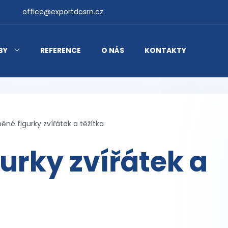
office@exportdosrn.cz
BY
REFERENCE
O NÁS
KONTAKTY
něné figurky zvířátek a těžítka
urky zvířátek a