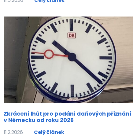
11.5.2026
Celý článek
Zkrácení lhůt pro podání daňových přiznání
v Německu od roku 2026
11.2.2026
Celý článek