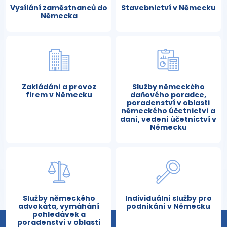
Vysílání zaměstnanců do
Stavebnictví v Německu
Německa
Zakládání a provoz
Služby německého
firem v Německu
daňového poradce,
poradenství v oblasti
německého účetnictví a
daní, vedení účetnictví v
Německu
Služby německého
Individuální služby pro
advokáta, vymáhání
podnikání v Německu
pohledávek a
poradenství v oblasti