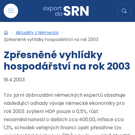
Přejít na obsah
Hledat
Hled
Aktuality z Německa
Export do SRN
Zpřesněné vyhlídky hospodářství na rok 2003
Zpřesněné vyhlídky
hospodářství na rok 2003
18.4.2003
Tzv. jarní dobrozdání německých expertů obsahuje
následující odhady vývoje německé ekonomiky pro
rok 2003: zvýšení HDP pouze o 0,5%, růst
nezaměstnanosti o dalších cca 400.00, inflace cca
1,3%, schodek veřejných financí opět přesáhne tzv.