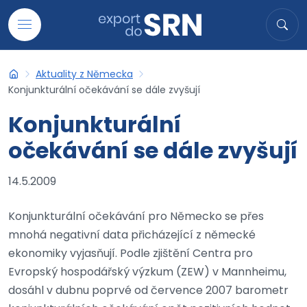
Přejít na obsah
Hledat
Hled
Aktuality z Německa
Export do SRN
Konjunkturální očekávání se dále zvyšují
Konjunkturální
očekávání se dále zvyšují
14.5.2009
Konjunkturální očekávání pro Německo se přes
mnohá negativní data přicházející z německé
ekonomiky vyjasňují. Podle zjištění Centra pro
Evropský hospodářský výzkum (ZEW) v Mannheimu,
dosáhl v dubnu poprvé od července 2007 barometr