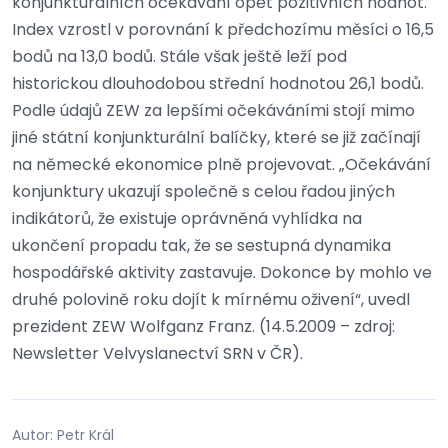
konjunkturálních očekávání opět pozitivních hodnot.
Index vzrostl v porovnání k předchozímu měsíci o 16,5
bodů na 13,0 bodů. Stále však ještě leží pod
historickou dlouhodobou střední hodnotou 26,1 bodů.
Podle údajů ZEW za lepšími očekáváními stojí mimo
jiné státní konjunkturální balíčky, které se již začínají
na německé ekonomice plně projevovat. „Očekávání
konjunktury ukazují společně s celou řadou jiných
indikátorů, že existuje oprávněná vyhlídka na
ukončení propadu tak, že se sestupná dynamika
hospodářské aktivity zastavuje. Dokonce by mohlo ve
druhé polovině roku dojít k mírnému oživení“, uvedl
prezident ZEW Wolfganz Franz. (14.5.2009 – zdroj:
Newsletter Velvyslanectví SRN v ČR).
Autor: Petr Král