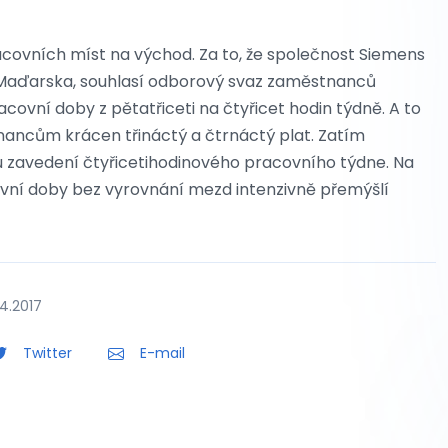
acovních míst na východ. Za to, že společnost Siemens
 Maďarska, souhlasí odborový svaz zaměstnanců
ovní doby z pětatřiceti na čtyřicet hodin týdně. A to
ancům krácen třináctý a čtrnáctý plat. Zatím
u zavedení čtyřicetihodinového pracovního týdne. Na
ovní doby bez vyrovnání mezd intenzivně přemýšlí
4.2017
Twitter
E-mail