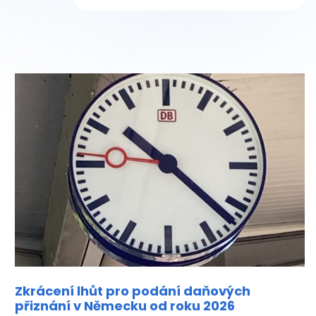
Zkrácení lhůt pro podání daňových
přiznání v Německu od roku 2026