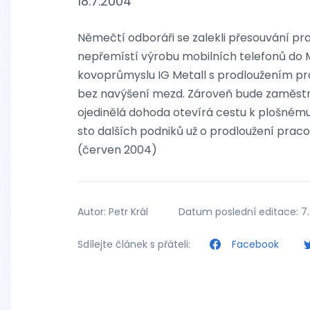
18.7.2004
Němečtí odboráři se zalekli přesouvání pr
nepřemístí výrobu mobilních telefonů do
kovoprůmyslu IG Metall s prodloužením prac
bez navýšení mezd. Zároveň bude zaměstn
ojedinělá dohoda otevírá cestu k plošném
sto dalších podniků už o prodloužení prac
(červen 2004)
Autor: Petr Král
Datum poslední editace: 7.
Sdílejte článek s přáteli:
Facebook