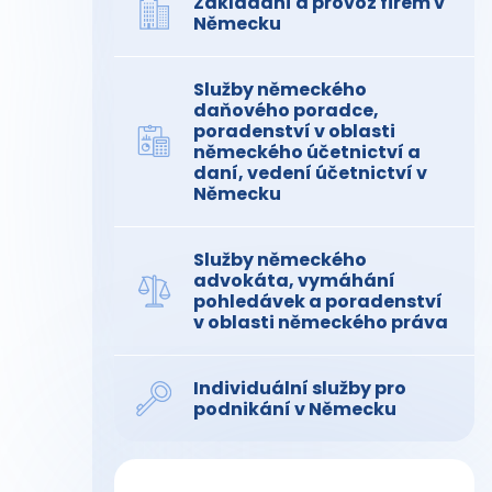
Zakládání a provoz firem v
Německu
Služby německého
daňového poradce,
poradenství v oblasti
německého účetnictví a
daní, vedení účetnictví v
Německu
Služby německého
advokáta, vymáhání
pohledávek a poradenství
v oblasti německého práva
Individuální služby pro
podnikání v Německu