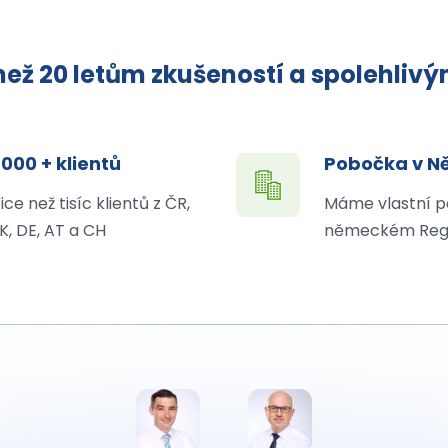
ež 20 letům zkušeností a spolehliv
 000 + klientů
Pobočka v 
ice než tisíc klientů z ČR,
Máme vlastní p
K, DE, AT a CH
německém Reg