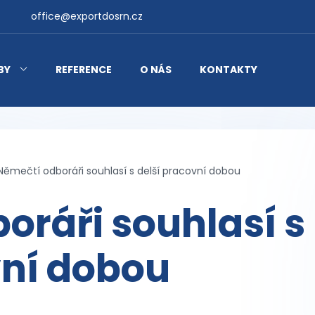
office@exportdosrn.cz
BY
REFERENCE
O NÁS
KONTAKTY
Němečtí odboráři souhlasí s delší pracovní dobou
oráři souhlasí s
vní dobou