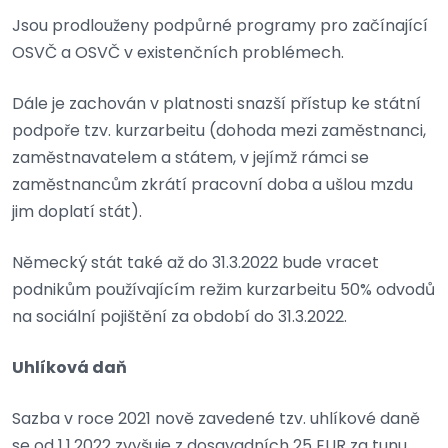
Jsou prodlouženy podpůrné programy pro začínající
OSVČ a OSVČ v existenčních problémech.
Dále je zachován v platnosti snazší přístup ke státní
podpoře tzv. kurzarbeitu (dohoda mezi zaměstnanci,
zaměstnavatelem a státem, v jejímž rámci se
zaměstnancům zkrátí pracovní doba a ušlou mzdu
jim doplatí stát).
Německý stát také až do 31.3.2022 bude vracet
podnikům používajícím režim kurzarbeitu 50% odvodů
na sociální pojištění za období do 31.3.2022.
Uhlíková daň
Sazba v roce 2021 nově zavedené tzv. uhlíkové daně
se od 1.1.2022 zvyšuje z dosavadních 25 EUR za tunu