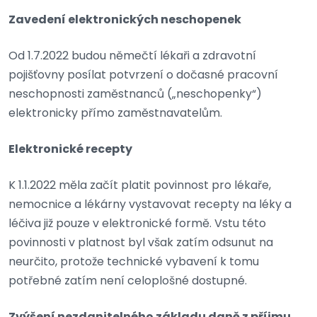
Zavedení elektronických neschopenek
Od 1.7.2022 budou němečtí lékaři a zdravotní
pojišťovny posílat potvrzení o dočasné pracovní
neschopnosti zaměstnanců („neschopenky“)
elektronicky přímo zaměstnavatelům.
Elektronické recepty
K 1.1.2022 měla začít platit povinnost pro lékaře,
nemocnice a lékárny vystavovat recepty na léky a
léčiva již pouze v elektronické formě. Vstu této
povinnosti v platnost byl však zatím odsunut na
neurčito, protože technické vybavení k tomu
potřebné zatím není celoplošné dostupné.
Zvýšení nezdanitelného základu daně z příjmu